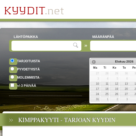
LÄHTÖPAIKKA
MÄÄRÄNPÄÄ
TARJOTUISTA
Elokuu
2026
Ma
Ti
Ke
To
Pe
PYYDETYISTÄ
27
28
29
30
MOLEMMISTA
3
4
5
6
10
11
12
13
+/-3 PÄIVÄÄ
17
18
19
20
24
25
26
27
31
1
2
3
KIMPPAKYYTI - TARJOAN KYYDIN