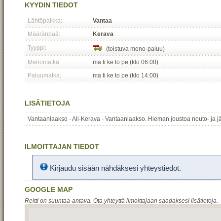
KYYDIN TIEDOT
Lähtöpaikka:
Vantaa
Määränpää:
Kerava
Tyyppi:
(toistuva meno-paluu)
Menomatka:
ma ti ke to pe (klo 06:00)
Paluumatka:
ma ti ke to pe (klo 14:00)
LISÄTIETOJA
Vantaanlaakso - Ali-Kerava - Vantaanlaakso. Hieman joustoa nouto- ja jä
ILMOITTAJAN TIEDOT
Kirjaudu sisään nähdäksesi yhteystiedot.
GOOGLE MAP
Reitti on suuntaa-antava. Ota yhteyttä ilmoittajaan saadaksesi lisätietoja.