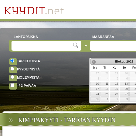
LÄHTÖPAIKKA
MÄÄRÄNPÄÄ
TARJOTUISTA
Elokuu
2026
Ma
Ti
Ke
To
Pe
PYYDETYISTÄ
27
28
29
30
MOLEMMISTA
3
4
5
6
10
11
12
13
+/-3 PÄIVÄÄ
17
18
19
20
24
25
26
27
31
1
2
3
KIMPPAKYYTI - TARJOAN KYYDIN