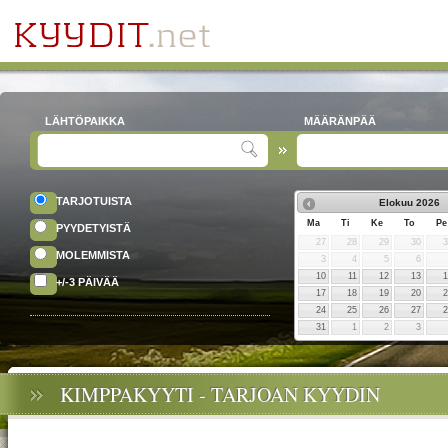
LÄHTÖPAIKKA
MÄÄRÄNPÄÄ
TARJOTUISTA
Elokuu
2026
Ma
Ti
Ke
To
Pe
PYYDETYISTÄ
27
28
29
30
MOLEMMISTA
3
4
5
6
10
11
12
13
+/-3 PÄIVÄÄ
17
18
19
20
24
25
26
27
31
1
2
3
KIMPPAKYYTI - TARJOAN KYYDIN