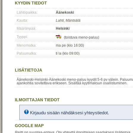
KYYDIN TIEDOT
Lähtöpaikka:
Äänekoski
Kautta:
Lahti, Mäntsälä
Määränpää:
Helsinki
Tyyppi:
(toistuva meno-paluu)
Menomatka:
ma pe (klo 16:00)
Paluumatka:
ti la (klo 09:00)
LISÄTIETOJA
Äänekoski-Helsinki-Äänekoski meno-paluu kyydit 5-6 pv välein. Paluuma
ajankohtia sovitettava erikseen. Sisältää kyytimaksun osallistuminen.
ILMOITTAJAN TIEDOT
Kirjaudu sisään nähdäksesi yhteystiedot.
GOOGLE MAP
Reitti on suuntaa-antava. Ota yhteyttä ilmoittajaan saadaksesi lisätietoja.