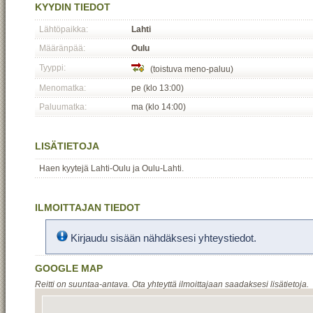
KYYDIN TIEDOT
Lähtöpaikka:
Lahti
Määränpää:
Oulu
Tyyppi:
(toistuva meno-paluu)
Menomatka:
pe (klo 13:00)
Paluumatka:
ma (klo 14:00)
LISÄTIETOJA
Haen kyytejä Lahti-Oulu ja Oulu-Lahti.
ILMOITTAJAN TIEDOT
Kirjaudu sisään nähdäksesi yhteystiedot.
GOOGLE MAP
Reitti on suuntaa-antava. Ota yhteyttä ilmoittajaan saadaksesi lisätietoja.