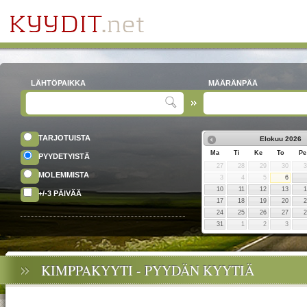
LÄHTÖPAIKKA
MÄÄRÄNPÄÄ
TARJOTUISTA
Elokuu
2026
Ma
Ti
Ke
To
Pe
PYYDETYISTÄ
27
28
29
30
MOLEMMISTA
3
4
5
6
10
11
12
13
+/-3 PÄIVÄÄ
17
18
19
20
24
25
26
27
31
1
2
3
KIMPPAKYYTI - PYYDÄN KYYTIÄ