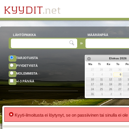
LÄHTÖPAIKKA
MÄÄRÄNPÄÄ
TARJOTUISTA
Elokuu
2026
Ma
Ti
Ke
To
Pe
PYYDETYISTÄ
27
28
29
30
MOLEMMISTA
3
4
5
6
10
11
12
13
+/-3 PÄIVÄÄ
17
18
19
20
24
25
26
27
31
1
2
3
Kyyti-ilmoitusta ei löytynyt, se on passiivinen tai sinulla ei ole