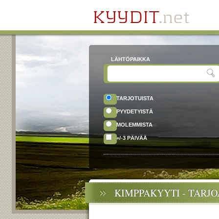
LÄHTÖPAIKKA
TARJOTUISTA
PYYDETYISTÄ
MOLEMMISTA
+/-3 PÄIVÄÄ
KIMPPAKYYTI - TARJ