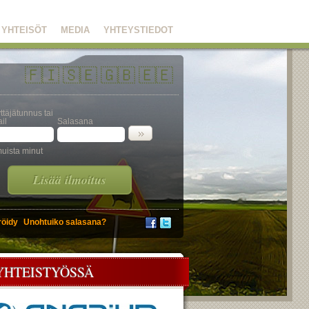
YHTEISÖT
MEDIA
YHTEYSTIEDOT
🇫🇮
🇸🇪
🇬🇧
🇪🇪
ttäjätunnus tai
il
Salasana
uista minut
Lisää ilmoitus
röidy
Unohtuiko salasana?
YHTEISTYÖSSÄ