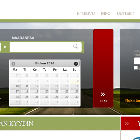
ETUSIVU
INFO
UUTISET
MÄÄRÄNPÄÄ
Käy
ema
Elokuu
2026
m
Ma
Ti
Ke
To
Pe
La
Su
27
28
29
30
31
1
2
3
4
5
6
7
8
9
10
11
12
13
14
15
16
17
18
19
20
21
22
23
24
25
26
27
28
29
30
Rekiste
31
1
2
3
4
5
6
OAN KYYDIN