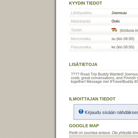
KYYDIN TIEDOT
Lähtöpaikka:
Joensuu
Määränpää:
Oulu
Tyyppi:
(toistuva m
Menomatka:
su (klo 06:00)
Paluumatka:
ke (klo 06:00)
LISÄTIETOJA
???? Road Trip Buddy Wanted! Joensuu t
costs, great conversations, and Finnish su
together! Message me! #TravelBuddy #
ILMOITTAJAN TIEDOT
Kirjaudu sisään nähdäksesi
GOOGLE MAP
Reitti on suuntaa-antava. Ota yhteyttä ilm