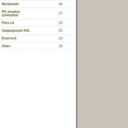
Mynämäki
36
PK-seudun
27
työmatkat
Piiru 14
25
Vappugospel XXL
25
Ruisrock
19
Atlas
16