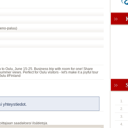
eno-paluu)
o Oulu, June 15-25. Business trip with room for one! Share
mmer views. Perfect for Oulu visitors - let's make it a joyful tour
Oulu #Finland
1.
 yhteystiedot.
2.
3.
oittajaan saadaksesi lisätietoja.
4.