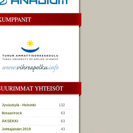
KUMPPANIT
SUURIMMAT YHTEISÖT
Jyväskylä - Helsinki
132
Ilosaarirock
63
ÄKSEKKI
63
Johtajatulet 2019
43