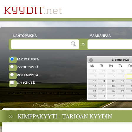
LÄHTÖPAIKKA
MÄÄRÄNPÄÄ
TARJOTUISTA
Elokuu
2026
Ma
Ti
Ke
To
Pe
PYYDETYISTÄ
27
28
29
30
MOLEMMISTA
3
4
5
6
10
11
12
13
+/-3 PÄIVÄÄ
17
18
19
20
24
25
26
27
31
1
2
3
KIMPPAKYYTI - TARJOAN KYYDIN