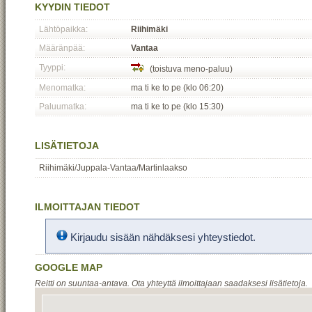
KYYDIN TIEDOT
Lähtöpaikka:
Riihimäki
Määränpää:
Vantaa
Tyyppi:
(toistuva meno-paluu)
Menomatka:
ma ti ke to pe (klo 06:20)
Paluumatka:
ma ti ke to pe (klo 15:30)
LISÄTIETOJA
Riihimäki/Juppala-Vantaa/Martinlaakso
ILMOITTAJAN TIEDOT
Kirjaudu sisään nähdäksesi yhteystiedot.
GOOGLE MAP
Reitti on suuntaa-antava. Ota yhteyttä ilmoittajaan saadaksesi lisätietoja.