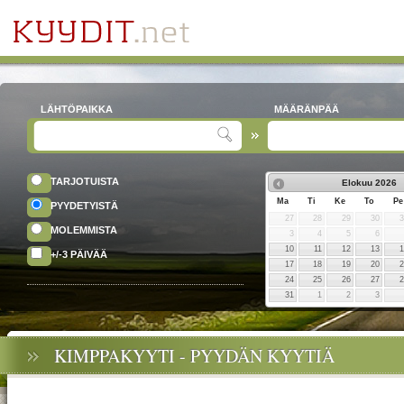
LÄHTÖPAIKKA
MÄÄRÄNPÄÄ
TARJOTUISTA
Elokuu
2026
Ma
Ti
Ke
To
Pe
PYYDETYISTÄ
27
28
29
30
MOLEMMISTA
3
4
5
6
10
11
12
13
+/-3 PÄIVÄÄ
17
18
19
20
24
25
26
27
31
1
2
3
KIMPPAKYYTI - PYYDÄN KYYTIÄ