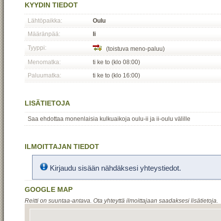
KYYDIN TIEDOT
Lähtöpaikka:
Oulu
Määränpää:
Ii
Tyyppi:
(toistuva meno-paluu)
Menomatka:
ti ke to (klo 08:00)
Paluumatka:
ti ke to (klo 16:00)
LISÄTIETOJA
Saa ehdottaa monenlaisia kulkuaikoja oulu-ii ja ii-oulu välille
ILMOITTAJAN TIEDOT
Kirjaudu sisään nähdäksesi yhteystiedot.
GOOGLE MAP
Reitti on suuntaa-antava. Ota yhteyttä ilmoittajaan saadaksesi lisätietoja.