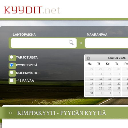
LÄHTÖPAIKKA
MÄÄRÄNPÄÄ
TARJOTUISTA
Elokuu
2026
Ma
Ti
Ke
To
Pe
PYYDETYISTÄ
27
28
29
30
MOLEMMISTA
3
4
5
6
10
11
12
13
+/-3 PÄIVÄÄ
17
18
19
20
24
25
26
27
31
1
2
3
KIMPPAKYYTI - PYYDÄN KYYTIÄ