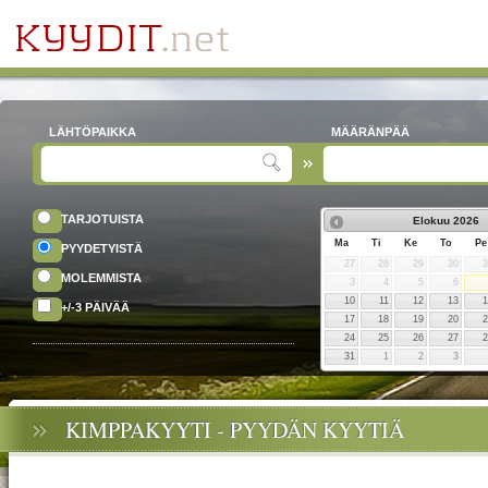
LÄHTÖPAIKKA
MÄÄRÄNPÄÄ
TARJOTUISTA
Elokuu
2026
Ma
Ti
Ke
To
Pe
PYYDETYISTÄ
27
28
29
30
MOLEMMISTA
3
4
5
6
10
11
12
13
+/-3 PÄIVÄÄ
17
18
19
20
24
25
26
27
31
1
2
3
KIMPPAKYYTI - PYYDÄN KYYTIÄ