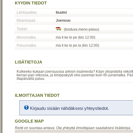
KYYDIN TIEDOT
Lähtöpaikka:
Iisalmi
Määränpää:
Joensuu
Tyyppi:
(toistuva meno-paluu)
Menomatka:
ma ti ke to pe (klo 12:00)
Paluumatka:
ma ti ke to pe la (klo 12:00)
LISÄTIETOJA
Kulkeeko kukaan joensuussa arkisin iisalmesta? Käyn yliopistolla viikoitt
kerran-pari viikossa, ja kimppakyyti olisi parempi kuin 6h junamatka. P
iltapäivällä paluu.
ILMOITTAJAN TIEDOT
Kirjaudu sisään nähdäksesi yhteystiedot.
GOOGLE MAP
Reitti on suuntaa-antava. Ota yhteyttä ilmoittajaan saadaksesi lisätietoja.