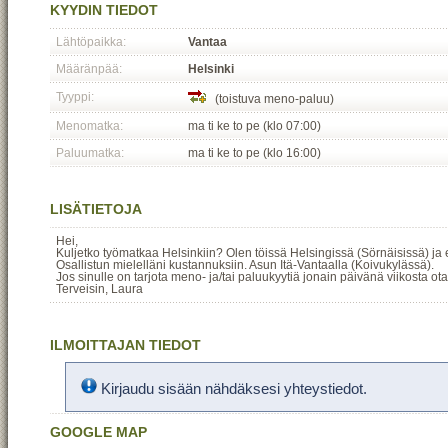
KYYDIN TIEDOT
Lähtöpaikka:
Vantaa
Määränpää:
Helsinki
Tyyppi:
(toistuva meno-paluu)
Menomatka:
ma ti ke to pe (klo 07:00)
Paluumatka:
ma ti ke to pe (klo 16:00)
LISÄTIETOJA
Hei,
Kuljetko työmatkaa Helsinkiin? Olen töissä Helsingissä (Sörnäisissä) ja 
Osallistun mielelläni kustannuksiin. Asun Itä-Vantaalla (Koivukylässä).
Jos sinulle on tarjota meno- ja/tai paluukyytiä jonain päivänä viikosta ota
Terveisin, Laura
ILMOITTAJAN TIEDOT
Kirjaudu sisään nähdäksesi yhteystiedot.
GOOGLE MAP