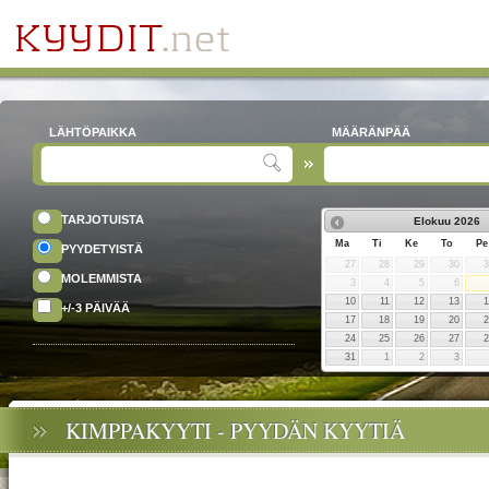
LÄHTÖPAIKKA
MÄÄRÄNPÄÄ
TARJOTUISTA
Elokuu
2026
Ma
Ti
Ke
To
Pe
PYYDETYISTÄ
27
28
29
30
MOLEMMISTA
3
4
5
6
10
11
12
13
+/-3 PÄIVÄÄ
17
18
19
20
24
25
26
27
31
1
2
3
KIMPPAKYYTI - PYYDÄN KYYTIÄ