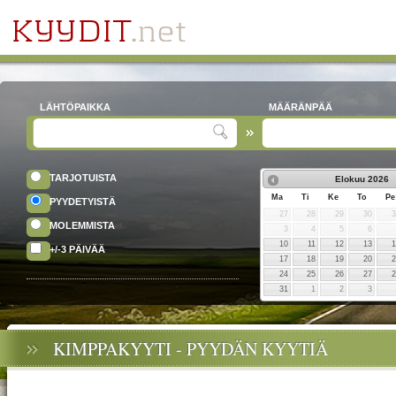
LÄHTÖPAIKKA
MÄÄRÄNPÄÄ
TARJOTUISTA
Elokuu
2026
Ma
Ti
Ke
To
Pe
PYYDETYISTÄ
27
28
29
30
MOLEMMISTA
3
4
5
6
10
11
12
13
+/-3 PÄIVÄÄ
17
18
19
20
24
25
26
27
31
1
2
3
KIMPPAKYYTI - PYYDÄN KYYTIÄ