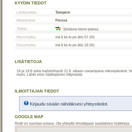
KYYDIN TIEDOT
Lähtöpaikka:
Tampere
Määränpää:
Forssa
Tyyppi:
(toistuva meno-paluu)
Menomatka:
ma ti ke to pe (klo 07:30)
Paluumatka:
ma ti ke to pe (klo 16:30)
LISÄTIETOJA
18.ja 19.8 sekä mahdollisesti 22.8. alkaen useampana viikonpäivänä. Voit 
myös. Lähtö esim Sääksjärven liittymästä.
ILMOITTAJAN TIEDOT
Kirjaudu sisään nähdäksesi yhteystiedot.
GOOGLE MAP
Reitti on suuntaa-antava. Ota yhteyttä ilmoittajaan saadaksesi lisätietoja.