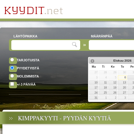
LÄHTÖPAIKKA
MÄÄRÄNPÄÄ
TARJOTUISTA
Elokuu
2026
Ma
Ti
Ke
To
Pe
PYYDETYISTÄ
27
28
29
30
MOLEMMISTA
3
4
5
6
10
11
12
13
+/-3 PÄIVÄÄ
17
18
19
20
24
25
26
27
31
1
2
3
KIMPPAKYYTI - PYYDÄN KYYTIÄ