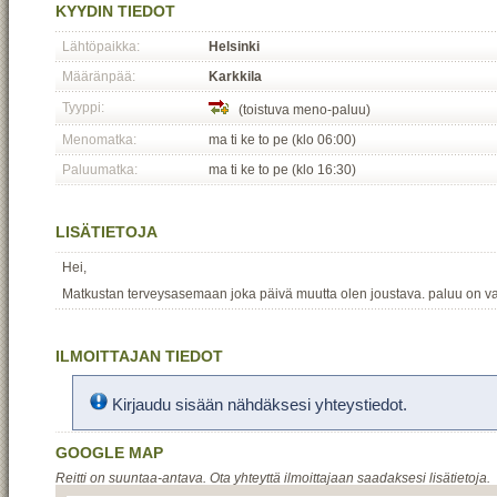
KYYDIN TIEDOT
Lähtöpaikka:
Helsinki
Määränpää:
Karkkila
Tyyppi:
(toistuva meno-paluu)
Menomatka:
ma ti ke to pe (klo 06:00)
Paluumatka:
ma ti ke to pe (klo 16:30)
LISÄTIETOJA
Hei,
Matkustan terveysasemaan joka päivä muutta olen joustava. paluu on va
ILMOITTAJAN TIEDOT
Kirjaudu sisään nähdäksesi yhteystiedot.
GOOGLE MAP
Reitti on suuntaa-antava. Ota yhteyttä ilmoittajaan saadaksesi lisätietoja.