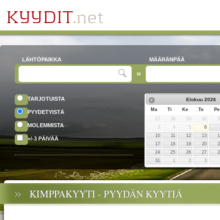
LÄHTÖPAIKKA
MÄÄRÄNPÄÄ
TARJOTUISTA
Elokuu
2026
Ma
Ti
Ke
To
Pe
PYYDETYISTÄ
27
28
29
30
MOLEMMISTA
3
4
5
6
10
11
12
13
+/-3 PÄIVÄÄ
17
18
19
20
24
25
26
27
31
1
2
3
KIMPPAKYYTI - PYYDÄN KYYTIÄ