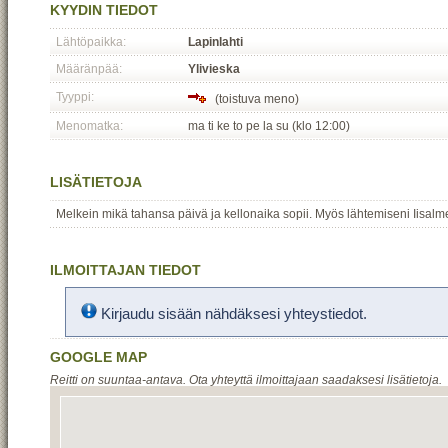
KYYDIN TIEDOT
Lähtöpaikka:
Lapinlahti
Määränpää:
Ylivieska
Tyyppi:
(toistuva meno)
Menomatka:
ma ti ke to pe la su (klo 12:00)
LISÄTIETOJA
Melkein mikä tahansa päivä ja kellonaika sopii. Myös lähtemiseni Iisalm
ILMOITTAJAN TIEDOT
Kirjaudu sisään nähdäksesi yhteystiedot.
GOOGLE MAP
Reitti on suuntaa-antava. Ota yhteyttä ilmoittajaan saadaksesi lisätietoja.