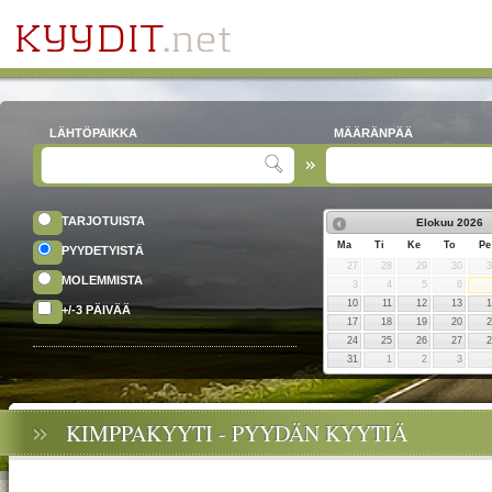
LÄHTÖPAIKKA
MÄÄRÄNPÄÄ
TARJOTUISTA
Elokuu
2026
Ma
Ti
Ke
To
Pe
PYYDETYISTÄ
27
28
29
30
MOLEMMISTA
3
4
5
6
10
11
12
13
+/-3 PÄIVÄÄ
17
18
19
20
24
25
26
27
31
1
2
3
KIMPPAKYYTI - PYYDÄN KYYTIÄ