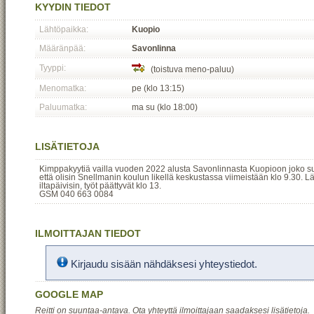
KYYDIN TIEDOT
Lähtöpaikka:
Kuopio
Määränpää:
Savonlinna
Tyyppi:
(toistuva meno-paluu)
Menomatka:
pe (klo 13:15)
Paluumatka:
ma su (klo 18:00)
LISÄTIETOJA
Kimppakyytiä vailla vuoden 2022 alusta Savonlinnasta Kuopioon joko su-i
että olisin Snellmanin koulun likellä keskustassa viimeistään klo 9.30.
iltapäivisin, työt päättyvät klo 13.
GSM 040 663 0084
ILMOITTAJAN TIEDOT
Kirjaudu sisään nähdäksesi yhteystiedot.
GOOGLE MAP
Reitti on suuntaa-antava. Ota yhteyttä ilmoittajaan saadaksesi lisätietoja.