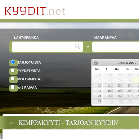
LÄHTÖPAIKKA
MÄÄRÄNPÄÄ
TARJOTUISTA
Elokuu
2026
Ma
Ti
Ke
To
Pe
PYYDETYISTÄ
27
28
29
30
MOLEMMISTA
3
4
5
6
10
11
12
13
+/-3 PÄIVÄÄ
17
18
19
20
24
25
26
27
31
1
2
3
KIMPPAKYYTI - TARJOAN KYYDIN