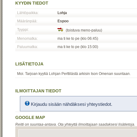
KYYDIN TIEDOT
Lähtöpaikka:
Lohja
Määränpää:
Espoo
Tyyppi:
(toistuva meno-paluu)
Menomatka:
ma ti ke to pe (klo 06:45)
Paluumatka:
ma ti ke to pe (klo 15:00)
LISÄTIETOJA
Moi. Tarjoan kyytiä Lohjan Perttilästä arkisin Ison Omenan suuntaan.
ILMOITTAJAN TIEDOT
Kirjaudu sisään nähdäksesi yhteystiedot.
GOOGLE MAP
Reitti on suuntaa-antava. Ota yhteyttä ilmoittajaan saadaksesi lisätietoja.