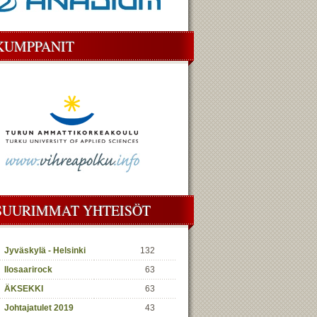
KUMPPANIT
SUURIMMAT YHTEISÖT
Jyväskylä - Helsinki
132
Ilosaarirock
63
ÄKSEKKI
63
Johtajatulet 2019
43