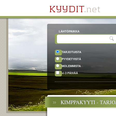
LÄHTÖPAIKKA
TARJOTUISTA
PYYDETYISTÄ
MOLEMMISTA
+/-3 PÄIVÄÄ
KIMPPAKYYTI - TARJ