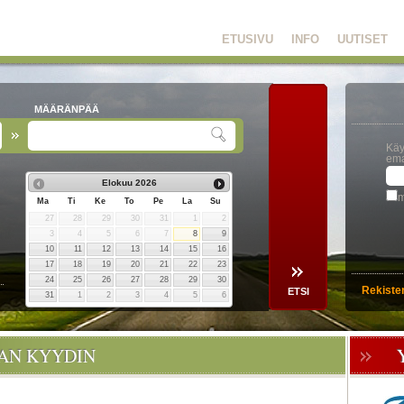
ETUSIVU
INFO
UUTISET
MÄÄRÄNPÄÄ
Käy
ema
Elokuu
2026
m
Ma
Ti
Ke
To
Pe
La
Su
27
28
29
30
31
1
2
3
4
5
6
7
8
9
10
11
12
13
14
15
16
17
18
19
20
21
22
23
24
25
26
27
28
29
30
Rekiste
31
1
2
3
4
5
6
OAN KYYDIN