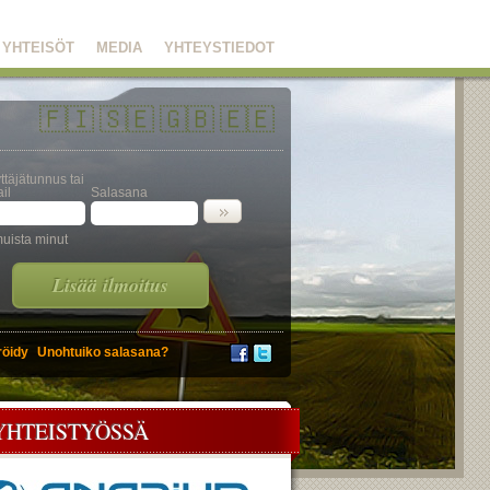
YHTEISÖT
MEDIA
YHTEYSTIEDOT
🇫🇮
🇸🇪
🇬🇧
🇪🇪
ttäjätunnus tai
il
Salasana
uista minut
Lisää ilmoitus
röidy
Unohtuiko salasana?
YHTEISTYÖSSÄ