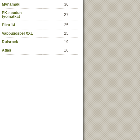
Mynämäki
36
PK-seudun
27
työmatkat
Piiru 14
25
Vappugospel XXL
25
Ruisrock
19
Atlas
16