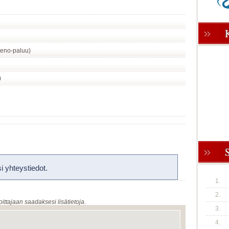
eno-paluu)
)
 yhteystiedot.
1.
2.
oittajaan saadaksesi lisätietoja.
3.
4.