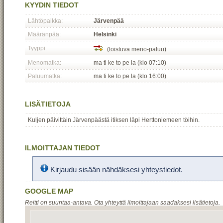
KYYDIN TIEDOT
Lähtöpaikka:
Järvenpää
Määränpää:
Helsinki
Tyyppi:
(toistuva meno-paluu)
Menomatka:
ma ti ke to pe la (klo 07:10)
Paluumatka:
ma ti ke to pe la (klo 16:00)
LISÄTIETOJA
Kuljen päivittäin Järvenpäästä itiksen läpi Herttoniemeen töihin.
ILMOITTAJAN TIEDOT
Kirjaudu sisään nähdäksesi yhteystiedot.
GOOGLE MAP
Reitti on suuntaa-antava. Ota yhteyttä ilmoittajaan saadaksesi lisätietoja.