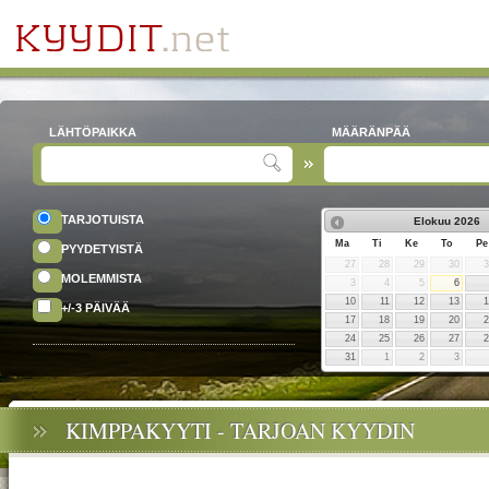
LÄHTÖPAIKKA
MÄÄRÄNPÄÄ
TARJOTUISTA
Elokuu
2026
Ma
Ti
Ke
To
Pe
PYYDETYISTÄ
27
28
29
30
MOLEMMISTA
3
4
5
6
10
11
12
13
+/-3 PÄIVÄÄ
17
18
19
20
24
25
26
27
31
1
2
3
KIMPPAKYYTI - TARJOAN KYYDIN