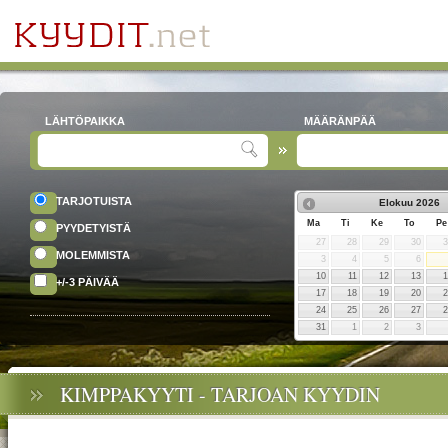
LÄHTÖPAIKKA
MÄÄRÄNPÄÄ
TARJOTUISTA
Elokuu
2026
Ma
Ti
Ke
To
Pe
PYYDETYISTÄ
27
28
29
30
MOLEMMISTA
3
4
5
6
10
11
12
13
+/-3 PÄIVÄÄ
17
18
19
20
24
25
26
27
31
1
2
3
KIMPPAKYYTI - TARJOAN KYYDIN