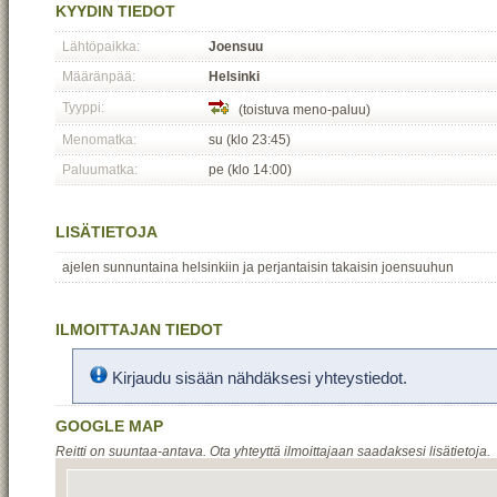
KYYDIN TIEDOT
Lähtöpaikka:
Joensuu
Määränpää:
Helsinki
Tyyppi:
(toistuva meno-paluu)
Menomatka:
su (klo 23:45)
Paluumatka:
pe (klo 14:00)
LISÄTIETOJA
ajelen sunnuntaina helsinkiin ja perjantaisin takaisin joensuuhun
ILMOITTAJAN TIEDOT
Kirjaudu sisään nähdäksesi yhteystiedot.
GOOGLE MAP
Reitti on suuntaa-antava. Ota yhteyttä ilmoittajaan saadaksesi lisätietoja.