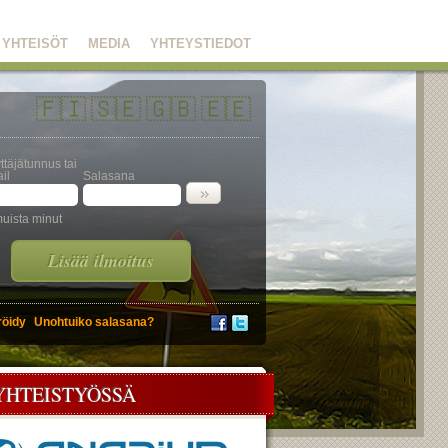
YHTEISÖT
MEDIA
YHTEYSTIEDOT
🇫🇮
🇸🇪
🇬🇧
🇪🇪
ttäjätunnus tai
il
Salasana
uista minut
Lisää ilmoitus
röidy
Unohtuiko salasana?
YHTEISTYÖSSÄ