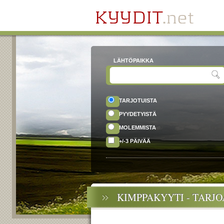
LÄHTÖPAIKKA
TARJOTUISTA
PYYDETYISTÄ
MOLEMMISTA
+/-3 PÄIVÄÄ
KIMPPAKYYTI - TARJ