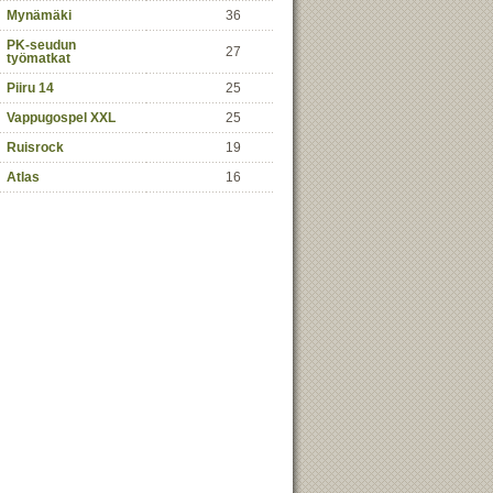
Mynämäki
36
PK-seudun
27
työmatkat
Piiru 14
25
Vappugospel XXL
25
Ruisrock
19
Atlas
16