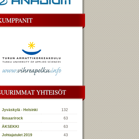
KUMPPANIT
SUURIMMAT YHTEISÖT
Jyväskylä - Helsinki
132
Ilosaarirock
63
ÄKSEKKI
63
Johtajatulet 2019
43