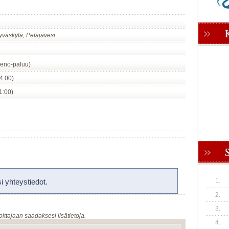
väskylä, Petäjävesi
eno-paluu)
04:00)
11:00)
 yhteystiedot.
1.
2.
3.
oittajaan saadaksesi lisätietoja.
4.