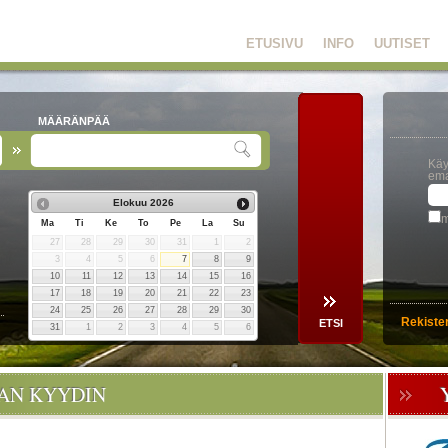
ETUSIVU
INFO
UUTISET
MÄÄRÄNPÄÄ
Käy
ema
Elokuu
2026
m
Ma
Ti
Ke
To
Pe
La
Su
27
28
29
30
31
1
2
3
4
5
6
7
8
9
10
11
12
13
14
15
16
17
18
19
20
21
22
23
24
25
26
27
28
29
30
Rekiste
31
1
2
3
4
5
6
OAN KYYDIN