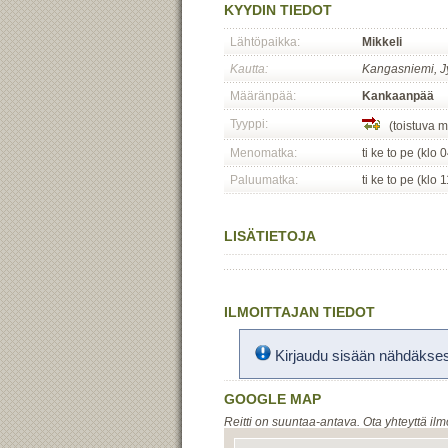
KYYDIN TIEDOT
Lähtöpaikka:
Mikkeli
Kautta:
Kangasniemi, Jy
Määränpää:
Kankaanpää
Tyyppi:
(toistuva m
Menomatka:
ti ke to pe (klo 
Paluumatka:
ti ke to pe (klo 
LISÄTIETOJA
ILMOITTAJAN TIEDOT
Kirjaudu sisään nähdäksesi
GOOGLE MAP
Reitti on suuntaa-antava. Ota yhteyttä ilm