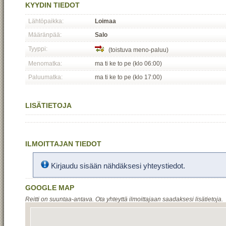
KYYDIN TIEDOT
Lähtöpaikka:
Loimaa
Määränpää:
Salo
Tyyppi:
(toistuva meno-paluu)
Menomatka:
ma ti ke to pe (klo 06:00)
Paluumatka:
ma ti ke to pe (klo 17:00)
LISÄTIETOJA
ILMOITTAJAN TIEDOT
Kirjaudu sisään nähdäksesi yhteystiedot.
GOOGLE MAP
Reitti on suuntaa-antava. Ota yhteyttä ilmoittajaan saadaksesi lisätietoja.