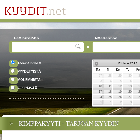
LÄHTÖPAIKKA
MÄÄRÄNPÄÄ
TARJOTUISTA
Elokuu
2026
Ma
Ti
Ke
To
Pe
PYYDETYISTÄ
27
28
29
30
MOLEMMISTA
3
4
5
6
10
11
12
13
+/-3 PÄIVÄÄ
17
18
19
20
24
25
26
27
31
1
2
3
KIMPPAKYYTI - TARJOAN KYYDIN