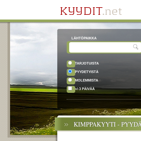
LÄHTÖPAIKKA
TARJOTUISTA
PYYDETYISTÄ
MOLEMMISTA
+/-3 PÄIVÄÄ
KIMPPAKYYTI - PYYD