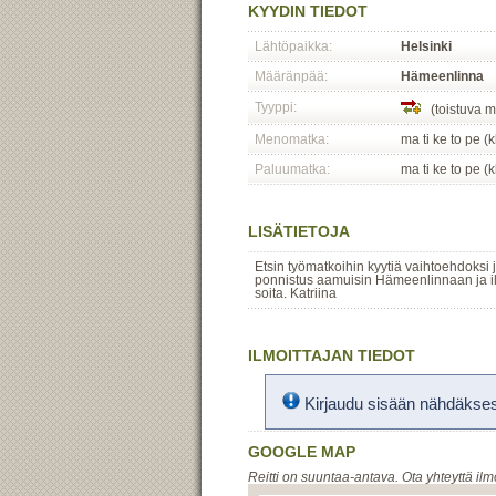
KYYDIN TIEDOT
Lähtöpaikka:
Helsinki
Määränpää:
Hämeenlinna
Tyyppi:
(toistuva m
Menomatka:
ma ti ke to pe (
Paluumatka:
ma ti ke to pe (
LISÄTIETOJA
Etsin työmatkoihin kyytiä vaihtoehdoksi 
ponnistus aamuisin Hämeenlinnaan ja iltap
soita. Katriina
ILMOITTAJAN TIEDOT
Kirjaudu sisään nähdäksesi
GOOGLE MAP
Reitti on suuntaa-antava. Ota yhteyttä ilm