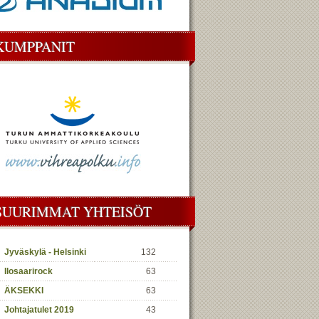
KUMPPANIT
SUURIMMAT YHTEISÖT
Jyväskylä - Helsinki
132
Ilosaarirock
63
ÄKSEKKI
63
Johtajatulet 2019
43