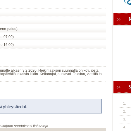
eno-paluu)
klo 07:00)
klo 16:00)
junalle alkaen 3.2.2020. Heikinlaakson suunnalla on koti, josta
äivällä takaisin Hkiin. Kellonajat joustavat. Tekstaa, viestitä tai
1.
 yhteystiedot.
2.
3.
oittajaan saadaksesi lisätietoja.
4.