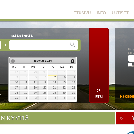
ETUSIVU
INFO
UUTISET
MÄÄRÄNPÄÄ
Käy
ema
Elokuu
2026
m
Ma
Ti
Ke
To
Pe
La
Su
27
28
29
30
31
1
2
3
4
5
6
7
8
9
10
11
12
13
14
15
16
17
18
19
20
21
22
23
24
25
26
27
28
29
30
Rekiste
31
1
2
3
4
5
6
ÄN KYYTIÄ