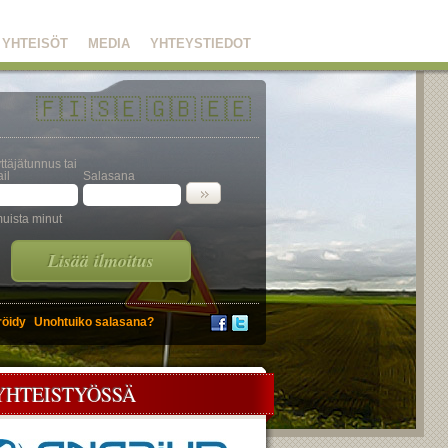
YHTEISÖT
MEDIA
YHTEYSTIEDOT
🇫🇮
🇸🇪
🇬🇧
🇪🇪
ttäjätunnus tai
il
Salasana
uista minut
Lisää ilmoitus
röidy
Unohtuiko salasana?
YHTEISTYÖSSÄ