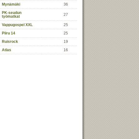
Mynämäki
36
PK-seudun
27
työmatkat
Vappugospel XXL
25
Piiru 14
25
Ruisrock
19
Atlas
16