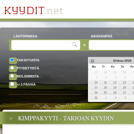
LÄHTÖPAIKKA
MÄÄRÄNPÄÄ
TARJOTUISTA
Elokuu
2026
Ma
Ti
Ke
To
Pe
PYYDETYISTÄ
27
28
29
30
MOLEMMISTA
3
4
5
6
10
11
12
13
+/-3 PÄIVÄÄ
17
18
19
20
24
25
26
27
31
1
2
3
KIMPPAKYYTI - TARJOAN KYYDIN