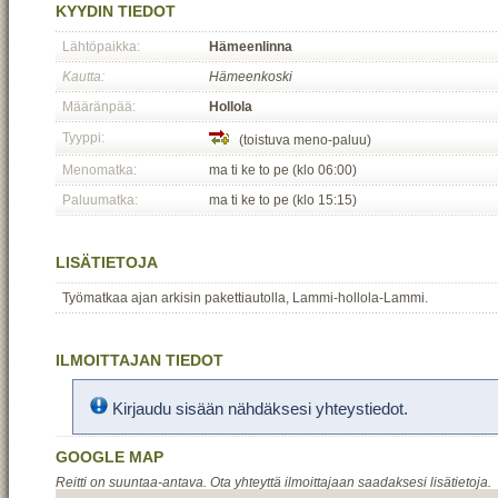
KYYDIN TIEDOT
Lähtöpaikka:
Hämeenlinna
Kautta:
Hämeenkoski
Määränpää:
Hollola
Tyyppi:
(toistuva meno-paluu)
Menomatka:
ma ti ke to pe (klo 06:00)
Paluumatka:
ma ti ke to pe (klo 15:15)
LISÄTIETOJA
Työmatkaa ajan arkisin pakettiautolla, Lammi-hollola-Lammi.
ILMOITTAJAN TIEDOT
Kirjaudu sisään nähdäksesi yhteystiedot.
GOOGLE MAP
Reitti on suuntaa-antava. Ota yhteyttä ilmoittajaan saadaksesi lisätietoja.