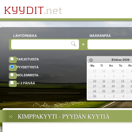
LÄHTÖPAIKKA
MÄÄRÄNPÄÄ
TARJOTUISTA
Elokuu
2026
Ma
Ti
Ke
To
Pe
PYYDETYISTÄ
27
28
29
30
MOLEMMISTA
3
4
5
6
10
11
12
13
+/-3 PÄIVÄÄ
17
18
19
20
24
25
26
27
31
1
2
3
KIMPPAKYYTI - PYYDÄN KYYTIÄ