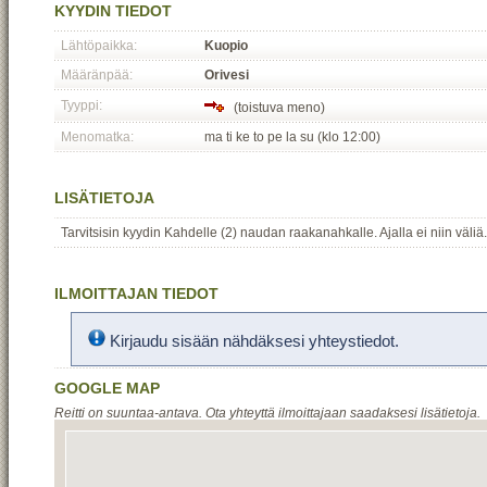
KYYDIN TIEDOT
Lähtöpaikka:
Kuopio
Määränpää:
Orivesi
Tyyppi:
(toistuva meno)
Menomatka:
ma ti ke to pe la su (klo 12:00)
LISÄTIETOJA
Tarvitsisin kyydin Kahdelle (2) naudan raakanahkalle. Ajalla ei niin väliä.
ILMOITTAJAN TIEDOT
Kirjaudu sisään nähdäksesi yhteystiedot.
GOOGLE MAP
Reitti on suuntaa-antava. Ota yhteyttä ilmoittajaan saadaksesi lisätietoja.