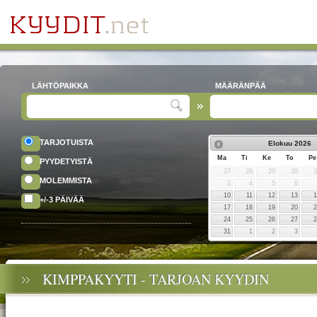
LÄHTÖPAIKKA
MÄÄRÄNPÄÄ
TARJOTUISTA
Elokuu
2026
Ma
Ti
Ke
To
Pe
PYYDETYISTÄ
27
28
29
30
MOLEMMISTA
3
4
5
6
10
11
12
13
+/-3 PÄIVÄÄ
17
18
19
20
24
25
26
27
31
1
2
3
KIMPPAKYYTI - TARJOAN KYYDIN