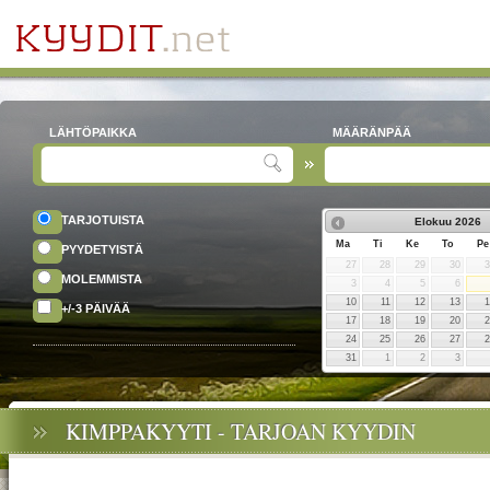
LÄHTÖPAIKKA
MÄÄRÄNPÄÄ
TARJOTUISTA
Elokuu
2026
Ma
Ti
Ke
To
Pe
PYYDETYISTÄ
27
28
29
30
MOLEMMISTA
3
4
5
6
10
11
12
13
+/-3 PÄIVÄÄ
17
18
19
20
24
25
26
27
31
1
2
3
KIMPPAKYYTI - TARJOAN KYYDIN