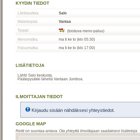
KYYDIN TIEDOT
Lähtöpaikka:
Salo
Määränpää:
Vantaa
Tyyppi:
(toistuva meno-paluu)
Menomatka:
ma ti ke to (klo 05:30)
Paluumatka:
ma ti ke to (klo 17:00)
LISÄTIETOJA
Lähtö Salo keskusta.
Päätepysäkki lähellä Vantaan Jumboa.
ILMOITTAJAN TIEDOT
Kirjaudu sisään nähdäksesi yhteystiedot.
GOOGLE MAP
Reitti on suuntaa-antava. Ota yhteyttä ilmoittajaan saadaksesi lisätietoja.