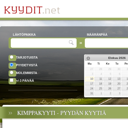
LÄHTÖPAIKKA
MÄÄRÄNPÄÄ
TARJOTUISTA
Elokuu
2026
Ma
Ti
Ke
To
Pe
PYYDETYISTÄ
27
28
29
30
MOLEMMISTA
3
4
5
6
10
11
12
13
+/-3 PÄIVÄÄ
17
18
19
20
24
25
26
27
31
1
2
3
KIMPPAKYYTI - PYYDÄN KYYTIÄ