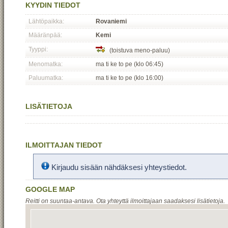
KYYDIN TIEDOT
Lähtöpaikka:
Rovaniemi
Määränpää:
Kemi
Tyyppi:
(toistuva meno-paluu)
Menomatka:
ma ti ke to pe (klo 06:45)
Paluumatka:
ma ti ke to pe (klo 16:00)
LISÄTIETOJA
ILMOITTAJAN TIEDOT
Kirjaudu sisään nähdäksesi yhteystiedot.
GOOGLE MAP
Reitti on suuntaa-antava. Ota yhteyttä ilmoittajaan saadaksesi lisätietoja.