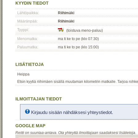
KYYDIN TIEDOT
Lähtöpaikka:
Riihimäki
Määränpää:
Riihimäki
Tyyppi:
(toistuva meno-paluu)
Menomatka:
ma ti ke to pe (klo 07:30)
Paluumatka:
ma ti ke to pe (klo 15:00)
LISÄTIETOJA
Heippa
Etsin kyytiä riihimäen sisällä muutaman kilometrin matkalle. Tarjoa rohke
ILMOITTAJAN TIEDOT
Kirjaudu sisään nähdäksesi yhteystiedot.
GOOGLE MAP
Reitti on suuntaa-antava. Ota yhteyttä ilmoittajaan saadaksesi lisätietoja.