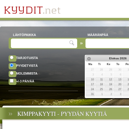
LÄHTÖPAIKKA
MÄÄRÄNPÄÄ
TARJOTUISTA
Elokuu
2026
Ma
Ti
Ke
To
Pe
PYYDETYISTÄ
27
28
29
30
MOLEMMISTA
3
4
5
6
10
11
12
13
+/-3 PÄIVÄÄ
17
18
19
20
24
25
26
27
31
1
2
3
KIMPPAKYYTI - PYYDÄN KYYTIÄ