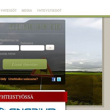
YHTEISÖT
MEDIA
YHTEYSTIEDOT
🇫🇮
🇸🇪
🇬🇧
🇪🇪
ttäjätunnus tai
il
Salasana
uista minut
Lisää ilmoitus
röidy
Unohtuiko salasana?
YHTEISTYÖSSÄ