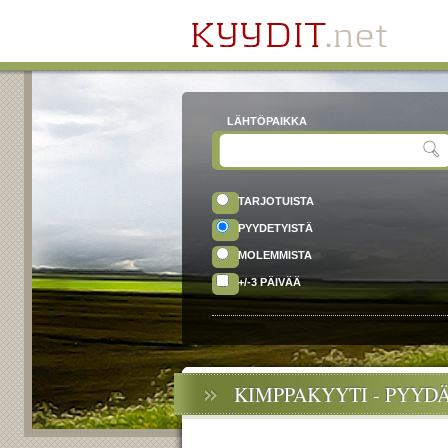
LÄHTÖPAIKKA
TARJOTUISTA
PYYDETYISTÄ
MOLEMMISTA
+/-3 PÄIVÄÄ
KIMPPAKYYTI - PYYD