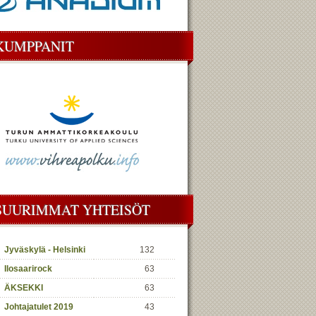
KUMPPANIT
SUURIMMAT YHTEISÖT
Jyväskylä - Helsinki
132
Ilosaarirock
63
ÄKSEKKI
63
Johtajatulet 2019
43