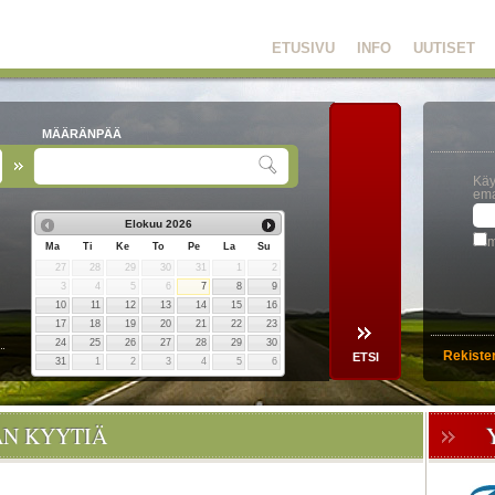
ETUSIVU
INFO
UUTISET
MÄÄRÄNPÄÄ
Käy
ema
Elokuu
2026
m
Ma
Ti
Ke
To
Pe
La
Su
27
28
29
30
31
1
2
3
4
5
6
7
8
9
10
11
12
13
14
15
16
17
18
19
20
21
22
23
24
25
26
27
28
29
30
Rekiste
31
1
2
3
4
5
6
ÄN KYYTIÄ