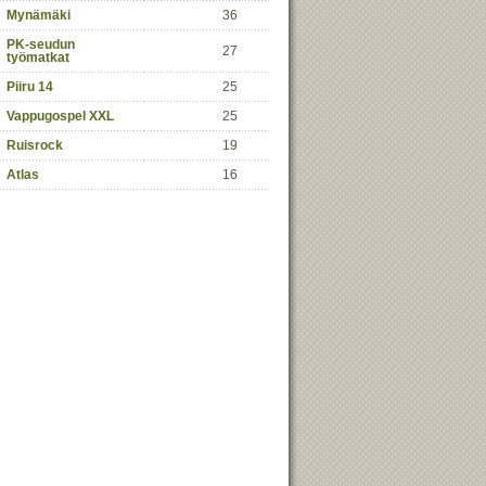
Mynämäki
36
PK-seudun
27
työmatkat
Piiru 14
25
Vappugospel XXL
25
Ruisrock
19
Atlas
16