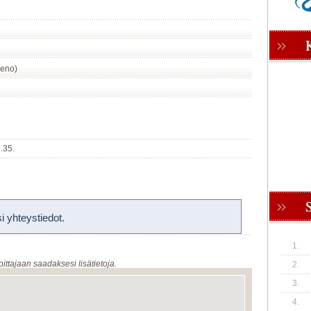
meno)
9.35.
 yhteystiedot.
1.
oittajaan saadaksesi lisätietoja.
2.
3.
4.