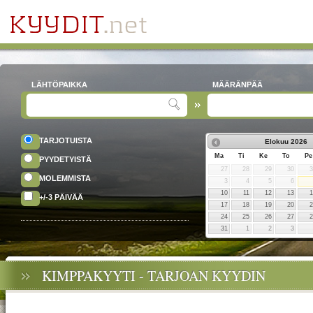
LÄHTÖPAIKKA
MÄÄRÄNPÄÄ
TARJOTUISTA
Elokuu
2026
Ma
Ti
Ke
To
Pe
PYYDETYISTÄ
27
28
29
30
MOLEMMISTA
3
4
5
6
10
11
12
13
+/-3 PÄIVÄÄ
17
18
19
20
24
25
26
27
31
1
2
3
KIMPPAKYYTI - TARJOAN KYYDIN