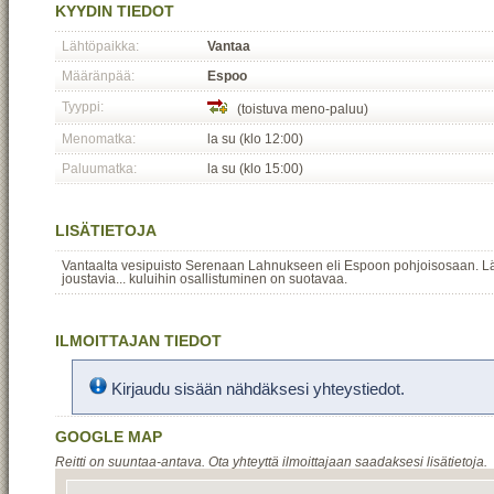
KYYDIN TIEDOT
Lähtöpaikka:
Vantaa
Määränpää:
Espoo
Tyyppi:
(toistuva meno-paluu)
Menomatka:
la su (klo 12:00)
Paluumatka:
la su (klo 15:00)
LISÄTIETOJA
Vantaalta vesipuisto Serenaan Lahnukseen eli Espoon pohjoisosaan. Lä
joustavia... kuluihin osallistuminen on suotavaa.
ILMOITTAJAN TIEDOT
Kirjaudu sisään nähdäksesi yhteystiedot.
GOOGLE MAP
Reitti on suuntaa-antava. Ota yhteyttä ilmoittajaan saadaksesi lisätietoja.