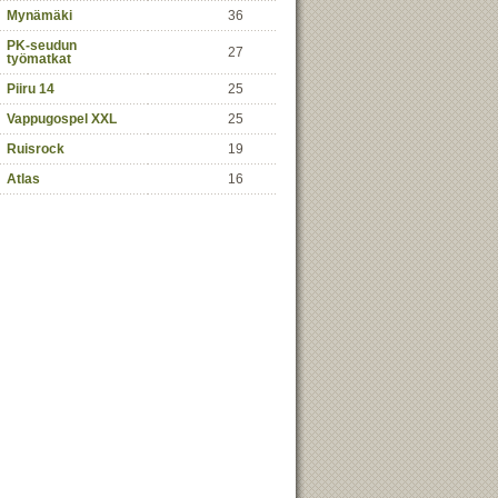
Mynämäki
36
PK-seudun
27
työmatkat
Piiru 14
25
Vappugospel XXL
25
Ruisrock
19
Atlas
16