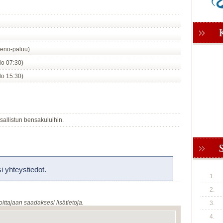
eno-paluu)
klo 07:30)
klo 15:30)
sallistun bensakuluihin.
 yhteystiedot.
1.
2.
oittajaan saadaksesi lisätietoja.
3.
4.