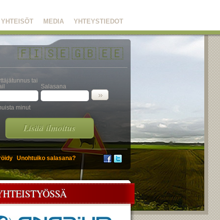
YHTEISÖT
MEDIA
YHTEYSTIEDOT
🇫🇮
🇸🇪
🇬🇧
🇪🇪
ttäjätunnus tai
il
Salasana
uista minut
Lisää ilmoitus
röidy
Unohtuiko salasana?
YHTEISTYÖSSÄ