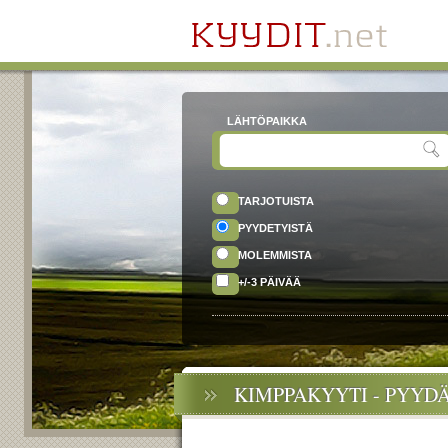
LÄHTÖPAIKKA
TARJOTUISTA
PYYDETYISTÄ
MOLEMMISTA
+/-3 PÄIVÄÄ
KIMPPAKYYTI - PYYD