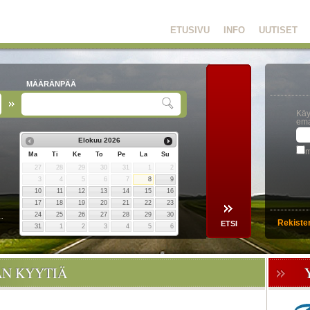
ETUSIVU
INFO
UUTISET
MÄÄRÄNPÄÄ
Käy
ema
Elokuu
2026
m
Ma
Ti
Ke
To
Pe
La
Su
27
28
29
30
31
1
2
3
4
5
6
7
8
9
10
11
12
13
14
15
16
17
18
19
20
21
22
23
24
25
26
27
28
29
30
Rekiste
31
1
2
3
4
5
6
ÄN KYYTIÄ