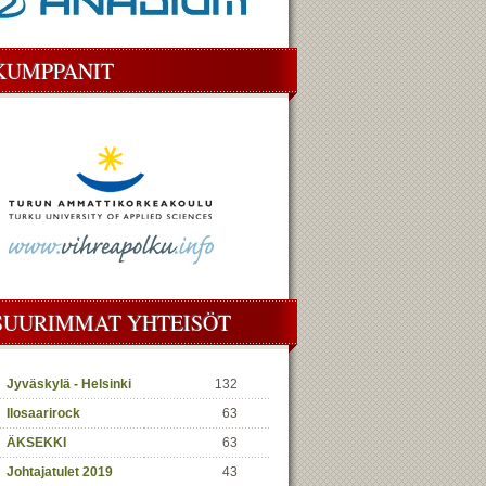
KUMPPANIT
SUURIMMAT YHTEISÖT
Jyväskylä - Helsinki
132
Ilosaarirock
63
ÄKSEKKI
63
Johtajatulet 2019
43