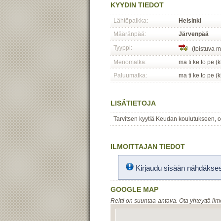
KYYDIN TIEDOT
Lähtöpaikka:
Helsinki
Määränpää:
Järvenpää
Tyyppi:
(toistuva m
Menomatka:
ma ti ke to pe (
Paluumatka:
ma ti ke to pe (
LISÄTIETOJA
Tarvitsen kyytiä Keudan koulutukseen, o
ILMOITTAJAN TIEDOT
Kirjaudu sisään nähdäksesi
GOOGLE MAP
Reitti on suuntaa-antava. Ota yhteyttä ilm