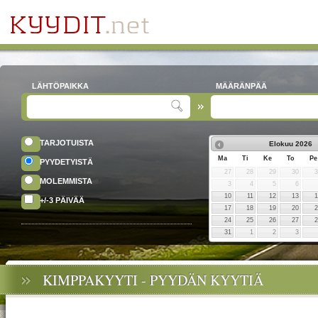
LÄHTÖPAIKKA
MÄÄRÄNPÄÄ
TARJOTUISTA
Elokuu
2026
Ma
Ti
Ke
To
Pe
PYYDETYISTÄ
27
28
29
30
MOLEMMISTA
3
4
5
6
10
11
12
13
+/-3 PÄIVÄÄ
17
18
19
20
24
25
26
27
31
1
2
3
KIMPPAKYYTI - PYYDÄN KYYTIÄ