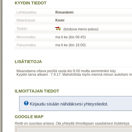
KYYDIN TIEDOT
Lähtöpaikka:
Rovaniemi
Määränpää:
Kemi
Tyyppi:
(toistuva meno-paluu)
Menomatka:
ma ti ke (klo 06:45)
Paluumatka:
ma ti ke (klo 16:00)
LISÄTIETOJA
Maanataina oltava perillä vasta klo:9.00 mutta aiemminkin käy.
Kyydin tarva alkaen : 7.9.17. Mahdollista myös mennä minun autollani mik
ILMOITTAJAN TIEDOT
Kirjaudu sisään nähdäksesi yhteystiedot.
GOOGLE MAP
Reitti on suuntaa-antava. Ota yhteyttä ilmoittajaan saadaksesi lisätietoja.