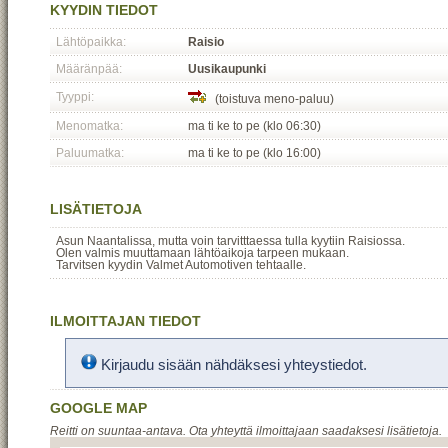
KYYDIN TIEDOT
Lähtöpaikka:
Raisio
Määränpää:
Uusikaupunki
Tyyppi:
(toistuva meno-paluu)
Menomatka:
ma ti ke to pe (klo 06:30)
Paluumatka:
ma ti ke to pe (klo 16:00)
LISÄTIETOJA
Asun Naantalissa, mutta voin tarvitttaessa tulla kyytiin Raisiossa.
Olen valmis muuttamaan lähtöaikoja tarpeen mukaan.
Tarvitsen kyydin Valmet Automotiven tehtaalle.
ILMOITTAJAN TIEDOT
Kirjaudu sisään nähdäksesi yhteystiedot.
GOOGLE MAP
Reitti on suuntaa-antava. Ota yhteyttä ilmoittajaan saadaksesi lisätietoja.