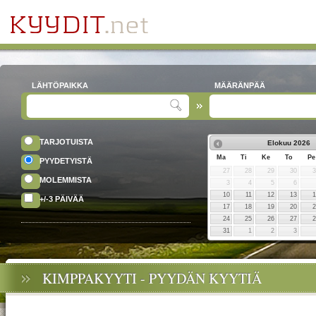
LÄHTÖPAIKKA
MÄÄRÄNPÄÄ
TARJOTUISTA
Elokuu
2026
Ma
Ti
Ke
To
Pe
PYYDETYISTÄ
27
28
29
30
MOLEMMISTA
3
4
5
6
10
11
12
13
+/-3 PÄIVÄÄ
17
18
19
20
24
25
26
27
31
1
2
3
KIMPPAKYYTI - PYYDÄN KYYTIÄ