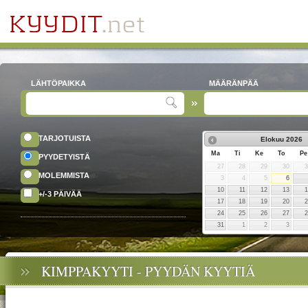
LÄHTÖPAIKKA
MÄÄRÄNPÄÄ
TARJOTUISTA
Elokuu
2026
Ma
Ti
Ke
To
Pe
PYYDETYISTÄ
27
28
29
30
MOLEMMISTA
3
4
5
6
10
11
12
13
+/-3 PÄIVÄÄ
17
18
19
20
24
25
26
27
31
1
2
3
KIMPPAKYYTI - PYYDÄN KYYTIÄ