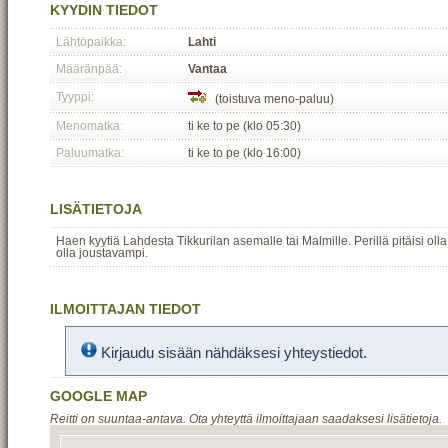
KYYDIN TIEDOT
Lähtöpaikka:
Lahti
Määränpää:
Vantaa
Tyyppi:
(toistuva meno-paluu)
Menomatka:
ti ke to pe (klo 05:30)
Paluumatka:
ti ke to pe (klo 16:00)
LISÄTIETOJA
Haen kyytiä Lahdesta Tikkurilan asemalle tai Malmille. Perillä pitäisi olla 
olla joustavampi.
ILMOITTAJAN TIEDOT
Kirjaudu sisään nähdäksesi yhteystiedot.
GOOGLE MAP
Reitti on suuntaa-antava. Ota yhteyttä ilmoittajaan saadaksesi lisätietoja.