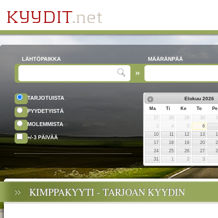
LÄHTÖPAIKKA
MÄÄRÄNPÄÄ
TARJOTUISTA
Elokuu
2026
Ma
Ti
Ke
To
Pe
PYYDETYISTÄ
27
28
29
30
MOLEMMISTA
3
4
5
6
10
11
12
13
+/-3 PÄIVÄÄ
17
18
19
20
24
25
26
27
31
1
2
3
KIMPPAKYYTI - TARJOAN KYYDIN