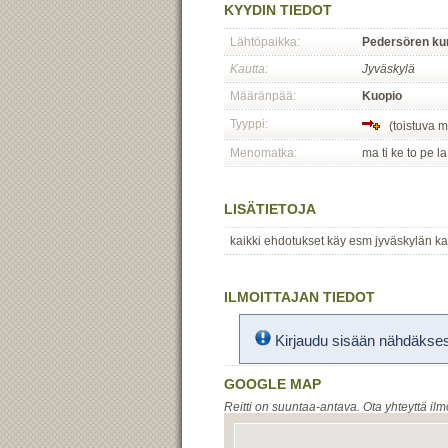
KYYDIN TIEDOT
Lähtöpaikka:
Pedersören ku
Kautta:
Jyväskylä
Määränpää:
Kuopio
Tyyppi:
(toistuva 
Menomatka:
ma ti ke to pe la
LISÄTIETOJA
kaikki ehdotukset käy esm jyväskylän ka
ILMOITTAJAN TIEDOT
Kirjaudu sisään nähdäksesi
GOOGLE MAP
Reitti on suuntaa-antava. Ota yhteyttä ilm