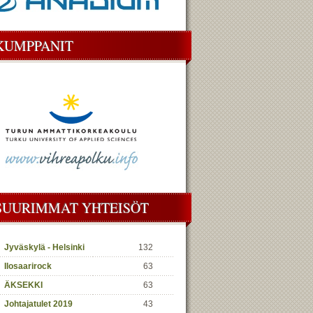
KUMPPANIT
SUURIMMAT YHTEISÖT
Jyväskylä - Helsinki
132
Ilosaarirock
63
ÄKSEKKI
63
Johtajatulet 2019
43