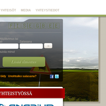
YHTEISÖT
MEDIA
YHTEYSTIEDOT
🇫🇮
🇸🇪
🇬🇧
🇪🇪
ttäjätunnus tai
il
Salasana
uista minut
Lisää ilmoitus
röidy
Unohtuiko salasana?
YHTEISTYÖSSÄ