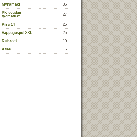
Mynämäki
36
PK-seudun
27
työmatkat
Piiru 14
25
Vappugospel XXL
25
Ruisrock
19
Atlas
16