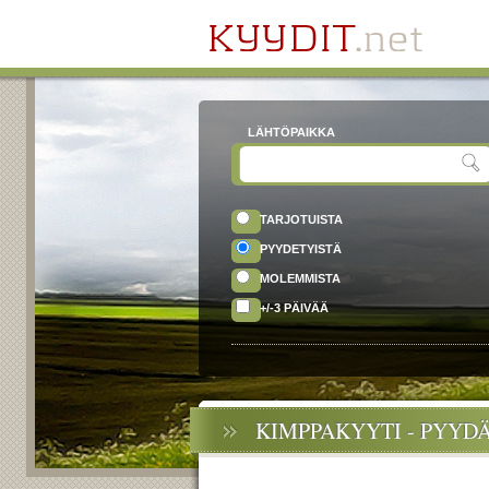
LÄHTÖPAIKKA
TARJOTUISTA
PYYDETYISTÄ
MOLEMMISTA
+/-3 PÄIVÄÄ
KIMPPAKYYTI - PYYD