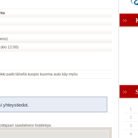
nta
meno)
 (klo 12:00)
ikki paikt lähellä kuopio kuorma auto käy myös
 yhteystiedot.
1.
2.
oittajaan saadaksesi lisätietoja.
3.
4.