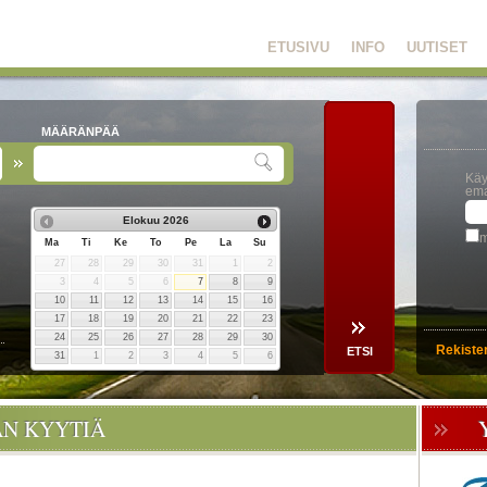
ETUSIVU
INFO
UUTISET
MÄÄRÄNPÄÄ
Käy
ema
Elokuu
2026
m
Ma
Ti
Ke
To
Pe
La
Su
27
28
29
30
31
1
2
3
4
5
6
7
8
9
10
11
12
13
14
15
16
17
18
19
20
21
22
23
24
25
26
27
28
29
30
Rekiste
31
1
2
3
4
5
6
ÄN KYYTIÄ