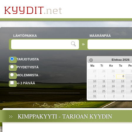
LÄHTÖPAIKKA
MÄÄRÄNPÄÄ
TARJOTUISTA
Elokuu
2026
Ma
Ti
Ke
To
Pe
PYYDETYISTÄ
27
28
29
30
MOLEMMISTA
3
4
5
6
10
11
12
13
+/-3 PÄIVÄÄ
17
18
19
20
24
25
26
27
31
1
2
3
KIMPPAKYYTI - TARJOAN KYYDIN