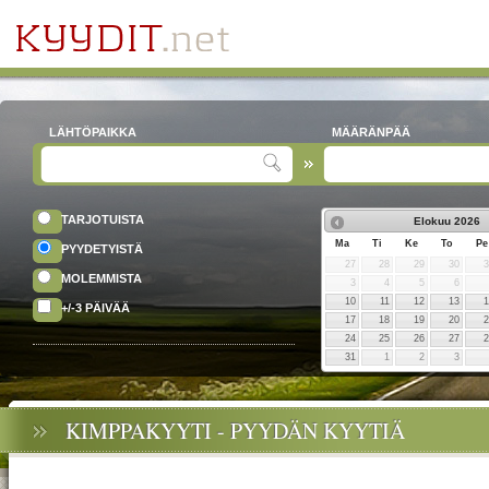
LÄHTÖPAIKKA
MÄÄRÄNPÄÄ
TARJOTUISTA
Elokuu
2026
Ma
Ti
Ke
To
Pe
PYYDETYISTÄ
27
28
29
30
MOLEMMISTA
3
4
5
6
10
11
12
13
+/-3 PÄIVÄÄ
17
18
19
20
24
25
26
27
31
1
2
3
KIMPPAKYYTI - PYYDÄN KYYTIÄ