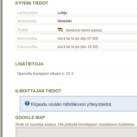
KYYDIN TIEDOT
Lähtöpaikka:
Lohja
Määränpää:
Helsinki
Tyyppi:
(toistuva meno-paluu)
Menomatka:
ma ti ke to pe (klo 07:00)
Paluumatka:
ma ti ke to pe (klo 16:30)
LISÄTIETOJA
Ojamolta Kamppiin alkaen n. 25.3.
ILMOITTAJAN TIEDOT
Kirjaudu sisään nähdäksesi yhteystiedot.
GOOGLE MAP
Reitti on suuntaa-antava. Ota yhteyttä ilmoittajaan saadaksesi lisätietoja.