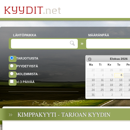
LÄHTÖPAIKKA
MÄÄRÄNPÄÄ
TARJOTUISTA
Elokuu
2026
Ma
Ti
Ke
To
Pe
PYYDETYISTÄ
27
28
29
30
MOLEMMISTA
3
4
5
6
10
11
12
13
+/-3 PÄIVÄÄ
17
18
19
20
24
25
26
27
31
1
2
3
KIMPPAKYYTI - TARJOAN KYYDIN