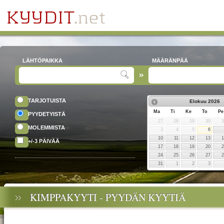
LÄHTÖPAIKKA
MÄÄRÄNPÄÄ
TARJOTUISTA
Elokuu
2026
Ma
Ti
Ke
To
Pe
PYYDETYISTÄ
27
28
29
30
MOLEMMISTA
3
4
5
6
10
11
12
13
+/-3 PÄIVÄÄ
17
18
19
20
24
25
26
27
31
1
2
3
KIMPPAKYYTI - PYYDÄN KYYTIÄ