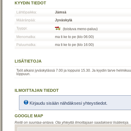
KYYDIN TIEDOT
Lähtöpaikka:
Jämsä
Määränpää:
Jyväskylä
Tyyppi:
(toistuva meno-paluu)
Menomatka:
ma ti ke to pe (klo 06:00)
Paluumatka:
ma ti ke to pe (klo 16:00)
LISÄTIETOJA
Työt alkaisi jyväskylässä 7.00 ja loppuisi 15.30. Ja kyydin tarve helmik
loppuun.
ILMOITTAJAN TIEDOT
Kirjaudu sisään nähdäksesi yhteystiedot.
GOOGLE MAP
Reitti on suuntaa-antava. Ota yhteyttä ilmoittajaan saadaksesi lisätietoja.