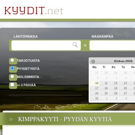
LÄHTÖPAIKKA
MÄÄRÄNPÄÄ
TARJOTUISTA
Elokuu
2026
Ma
Ti
Ke
To
Pe
PYYDETYISTÄ
27
28
29
30
MOLEMMISTA
3
4
5
6
10
11
12
13
+/-3 PÄIVÄÄ
17
18
19
20
24
25
26
27
31
1
2
3
KIMPPAKYYTI - PYYDÄN KYYTIÄ