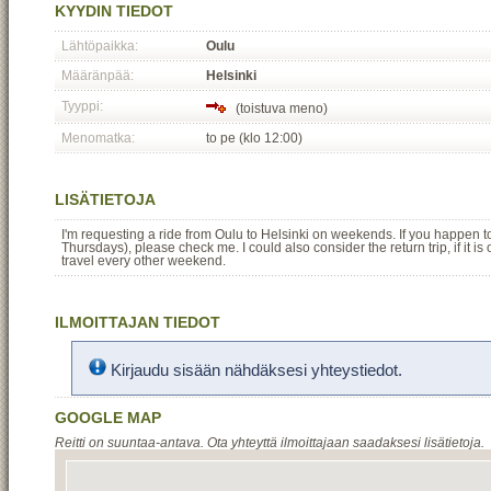
KYYDIN TIEDOT
Lähtöpaikka:
Oulu
Määränpää:
Helsinki
Tyyppi:
(toistuva meno)
Menomatka:
to pe (klo 12:00)
LISÄTIETOJA
I'm requesting a ride from Oulu to Helsinki on weekends. If you happen to 
Thursdays), please check me. I could also consider the return trip, if it 
travel every other weekend.
ILMOITTAJAN TIEDOT
Kirjaudu sisään nähdäksesi yhteystiedot.
GOOGLE MAP
Reitti on suuntaa-antava. Ota yhteyttä ilmoittajaan saadaksesi lisätietoja.