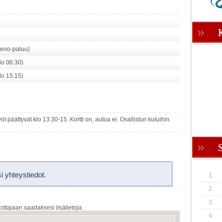
eno-paluu)
klo 06:30)
klo 15:15)
t päättyvät klo 13.30-15. Kortti on, autoa ei. Osallistun kuluihin.
 yhteystiedot.
1.
2.
3.
oittajaan saadaksesi lisätietoja.
4.