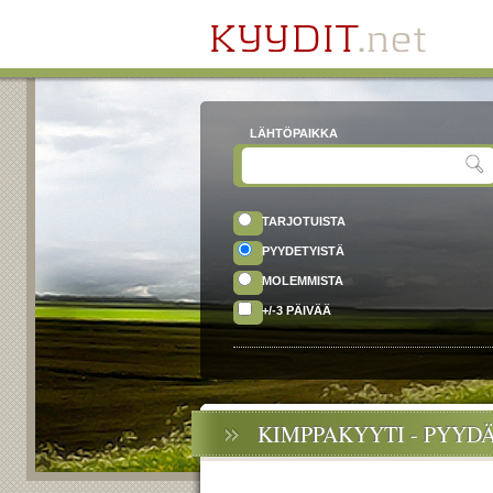
LÄHTÖPAIKKA
TARJOTUISTA
PYYDETYISTÄ
MOLEMMISTA
+/-3 PÄIVÄÄ
KIMPPAKYYTI - PYYD