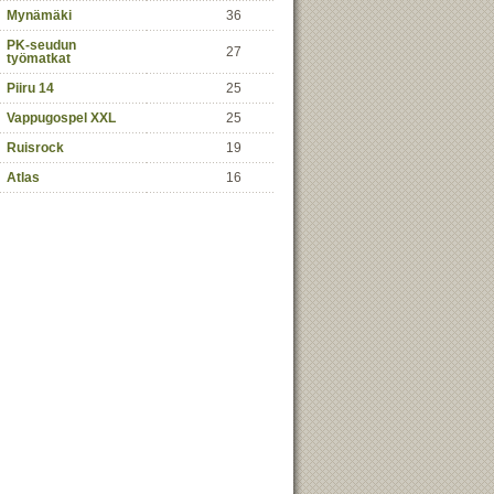
Mynämäki
36
PK-seudun
27
työmatkat
Piiru 14
25
Vappugospel XXL
25
Ruisrock
19
Atlas
16