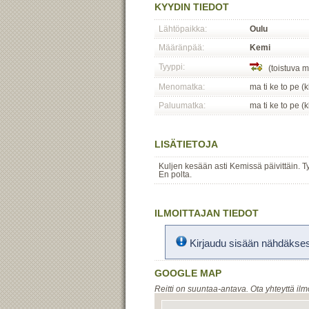
KYYDIN TIEDOT
Lähtöpaikka:
Oulu
Määränpää:
Kemi
Tyyppi:
(toistuva m
Menomatka:
ma ti ke to pe (
Paluumatka:
ma ti ke to pe (
LISÄTIETOJA
Kuljen kesään asti Kemissä päivittäin. Työ
En polta.
ILMOITTAJAN TIEDOT
Kirjaudu sisään nähdäksesi
GOOGLE MAP
Reitti on suuntaa-antava. Ota yhteyttä ilm