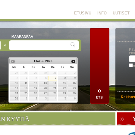
ETUSIVU
INFO
UUTISET
MÄÄRÄNPÄÄ
Käy
ema
Elokuu
2026
m
Ma
Ti
Ke
To
Pe
La
Su
27
28
29
30
31
1
2
3
4
5
6
7
8
9
10
11
12
13
14
15
16
17
18
19
20
21
22
23
24
25
26
27
28
29
30
Rekiste
31
1
2
3
4
5
6
ÄN KYYTIÄ