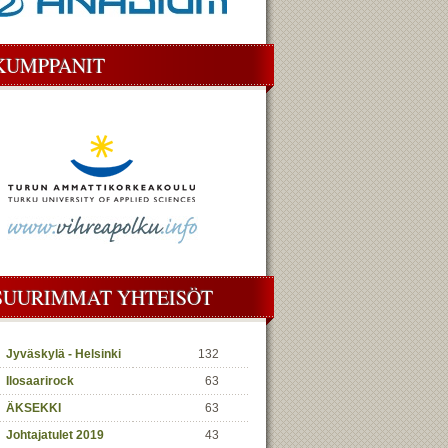
KUMPPANIT
SUURIMMAT YHTEISÖT
Jyväskylä - Helsinki
132
Ilosaarirock
63
ÄKSEKKI
63
Johtajatulet 2019
43