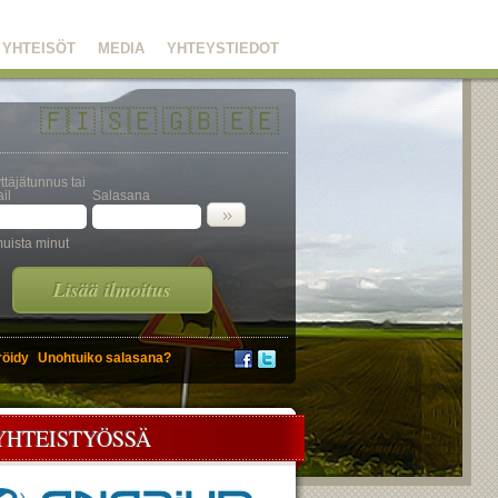
YHTEISÖT
MEDIA
YHTEYSTIEDOT
🇫🇮
🇸🇪
🇬🇧
🇪🇪
ttäjätunnus tai
il
Salasana
uista minut
Lisää ilmoitus
röidy
Unohtuiko salasana?
YHTEISTYÖSSÄ