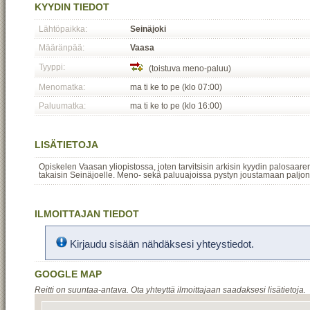
KYYDIN TIEDOT
Lähtöpaikka:
Seinäjoki
Määränpää:
Vaasa
Tyyppi:
(toistuva meno-paluu)
Menomatka:
ma ti ke to pe (klo 07:00)
Paluumatka:
ma ti ke to pe (klo 16:00)
LISÄTIETOJA
Opiskelen Vaasan yliopistossa, joten tarvitsisin arkisin kyydin palosaare
takaisin Seinäjoelle. Meno- sekä paluuajoissa pystyn joustamaan paljon
ILMOITTAJAN TIEDOT
Kirjaudu sisään nähdäksesi yhteystiedot.
GOOGLE MAP
Reitti on suuntaa-antava. Ota yhteyttä ilmoittajaan saadaksesi lisätietoja.