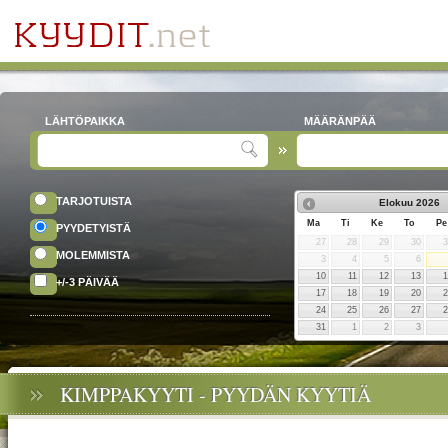
LÄHTÖPAIKKA
MÄÄRÄNPÄÄ
TARJOTUISTA
Elokuu
2026
Ma
Ti
Ke
To
Pe
PYYDETYISTÄ
27
28
29
30
MOLEMMISTA
3
4
5
6
10
11
12
13
+/-3 PÄIVÄÄ
17
18
19
20
24
25
26
27
31
1
2
3
KIMPPAKYYTI - PYYDÄN KYYTIÄ