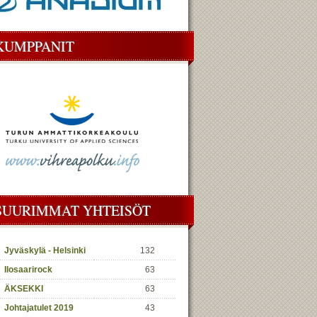
KUMPPANIT
SUURIMMAT YHTEISÖT
Jyväskylä - Helsinki
132
Ilosaarirock
63
ÄKSEKKI
63
Johtajatulet 2019
43