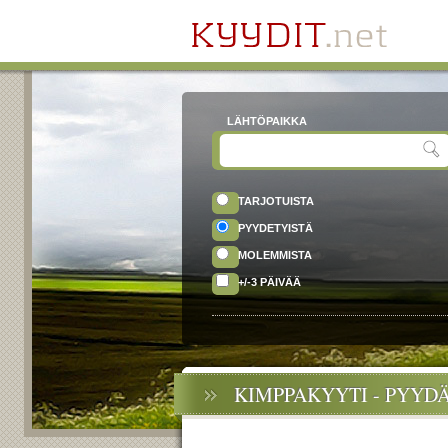
LÄHTÖPAIKKA
TARJOTUISTA
PYYDETYISTÄ
MOLEMMISTA
+/-3 PÄIVÄÄ
KIMPPAKYYTI - PYYD