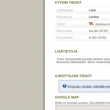
KYYDIN TIEDOT
Lähtöpaikka:
Lahti
Määränpää:
Loviisa
Tyyppi:
(toistuva m
Menomatka:
ma (klo 09:30)
Paluumatka:
to (klo 16:00)
LISÄTIETOJA
Tulen Tampereelta bussilla lahteen joka
Bussilinja lakkautettiin. Meno maanantais
ILMOITTAJAN TIEDOT
Kirjaudu sisään nähdäksesi
GOOGLE MAP
Reitti on suuntaa-antava. Ota yhteyttä ilm