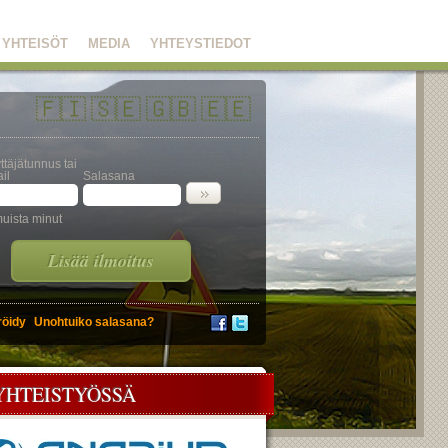
YHTEISÖT
MEDIA
YHTEYSTIEDOT
🇫🇮
🇸🇪
🇬🇧
🇪🇪
ttäjätunnus tai
il
Salasana
uista minut
Lisää ilmoitus
röidy
Unohtuiko salasana?
YHTEISTYÖSSÄ