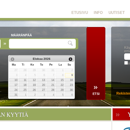
ETUSIVU
INFO
UUTISET
MÄÄRÄNPÄÄ
Käy
ema
Elokuu
2026
m
Ma
Ti
Ke
To
Pe
La
Su
27
28
29
30
31
1
2
3
4
5
6
7
8
9
10
11
12
13
14
15
16
17
18
19
20
21
22
23
24
25
26
27
28
29
30
Rekiste
31
1
2
3
4
5
6
ÄN KYYTIÄ