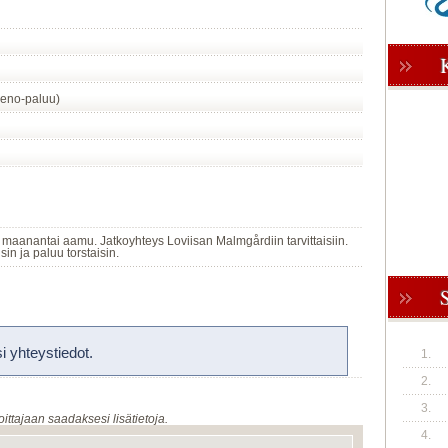
eno-paluu)
 maanantai aamu. Jatkoyhteys Loviisan Malmgårdiin tarvittaisiin.
in ja paluu torstaisin.
 yhteystiedot.
1.
2.
3.
oittajaan saadaksesi lisätietoja.
4.