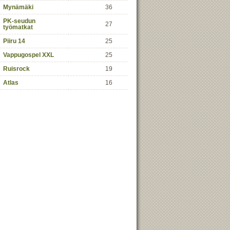
Mynämäki
36
PK-seudun
27
työmatkat
Piiru 14
25
Vappugospel XXL
25
Ruisrock
19
Atlas
16