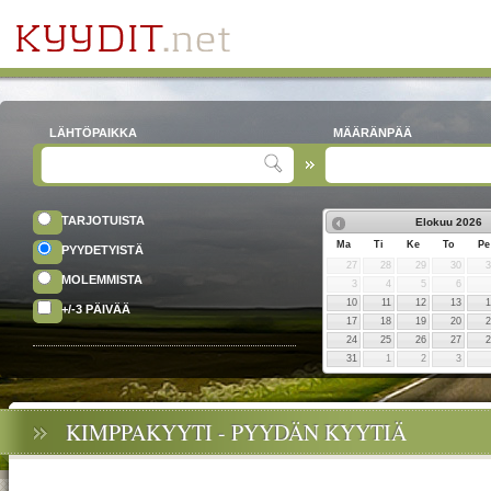
LÄHTÖPAIKKA
MÄÄRÄNPÄÄ
TARJOTUISTA
Elokuu
2026
Ma
Ti
Ke
To
Pe
PYYDETYISTÄ
27
28
29
30
MOLEMMISTA
3
4
5
6
10
11
12
13
+/-3 PÄIVÄÄ
17
18
19
20
24
25
26
27
31
1
2
3
KIMPPAKYYTI - PYYDÄN KYYTIÄ