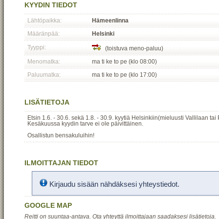
KYYDIN TIEDOT
Lähtöpaikka:
Hämeenlinna
Määränpää:
Helsinki
Tyyppi:
(toistuva meno-paluu)
Menomatka:
ma ti ke to pe (klo 08:00)
Paluumatka:
ma ti ke to pe (klo 17:00)
LISÄTIETOJA
Etsin 1.6. - 30.6. sekä 1.8. - 30.9. kyytiä Helsinkiin(mieluusti Vallilaan tai
Kesäkuussa kyydin tarve ei ole päivittäinen.
Osallistun bensakuluihin!
ILMOITTAJAN TIEDOT
Kirjaudu sisään nähdäksesi yhteystiedot.
GOOGLE MAP
Reitti on suuntaa-antava. Ota yhteyttä ilmoittajaan saadaksesi lisätietoja.