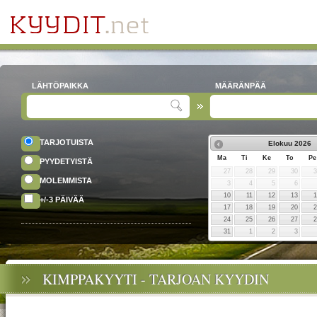
LÄHTÖPAIKKA
MÄÄRÄNPÄÄ
TARJOTUISTA
Elokuu
2026
Ma
Ti
Ke
To
Pe
PYYDETYISTÄ
27
28
29
30
MOLEMMISTA
3
4
5
6
10
11
12
13
+/-3 PÄIVÄÄ
17
18
19
20
24
25
26
27
31
1
2
3
KIMPPAKYYTI - TARJOAN KYYDIN