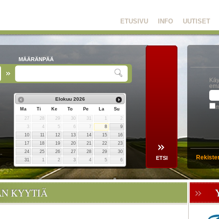
ETUSIVU
INFO
UUTISET
MÄÄRÄNPÄÄ
Käy
ema
Elokuu
2026
m
Ma
Ti
Ke
To
Pe
La
Su
27
28
29
30
31
1
2
3
4
5
6
7
8
9
10
11
12
13
14
15
16
17
18
19
20
21
22
23
24
25
26
27
28
29
30
Rekiste
31
1
2
3
4
5
6
ÄN KYYTIÄ