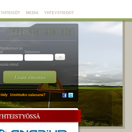
YHTEISÖT
MEDIA
YHTEYSTIEDOT
🇫🇮
🇸🇪
🇬🇧
🇪🇪
ttäjätunnus tai
il
Salasana
uista minut
Lisää ilmoitus
röidy
Unohtuiko salasana?
YHTEISTYÖSSÄ