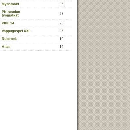
Mynämäki
36
PK-seudun
27
työmatkat
Piiru 14
25
Vappugospel XXL
25
Ruisrock
19
Atlas
16