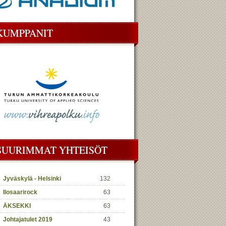
KUMPPANIT
SUURIMMAT YHTEISÖT
Jyväskylä - Helsinki
132
Ilosaarirock
63
ÄKSEKKI
63
Johtajatulet 2019
43