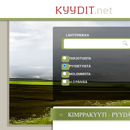
LÄHTÖPAIKKA
TARJOTUISTA
PYYDETYISTÄ
MOLEMMISTA
+/-3 PÄIVÄÄ
KIMPPAKYYTI - PYYD