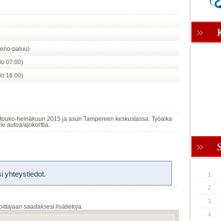
eno-paluu)
klo 07:00)
klo 16:00)
 touko-heinäkuun 2015 ja asun Tampereen keskustassa. Työaika
ole autoa/ajokorttia.
 yhteystiedot.
1.
2.
3.
oittajaan saadaksesi lisätietoja.
4.