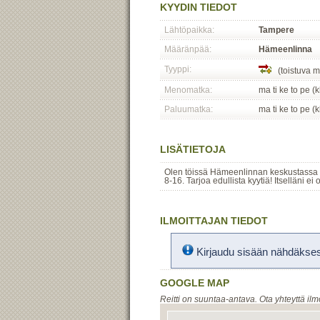
KYYDIN TIEDOT
Lähtöpaikka:
Tampere
Määränpää:
Hämeenlinna
Tyyppi:
(toistuva m
Menomatka:
ma ti ke to pe (
Paluumatka:
ma ti ke to pe (
LISÄTIETOJA
Olen töissä Hämeenlinnan keskustassa
8-16. Tarjoa edullista kyytiä! Itselläni ei 
ILMOITTAJAN TIEDOT
Kirjaudu sisään nähdäksesi
GOOGLE MAP
Reitti on suuntaa-antava. Ota yhteyttä ilm