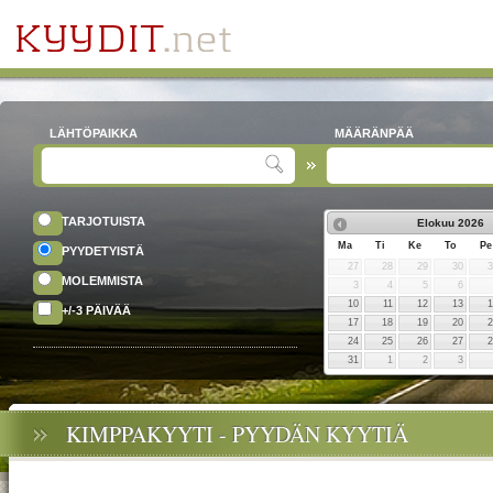
LÄHTÖPAIKKA
MÄÄRÄNPÄÄ
TARJOTUISTA
Elokuu
2026
Ma
Ti
Ke
To
Pe
PYYDETYISTÄ
27
28
29
30
MOLEMMISTA
3
4
5
6
10
11
12
13
+/-3 PÄIVÄÄ
17
18
19
20
24
25
26
27
31
1
2
3
KIMPPAKYYTI - PYYDÄN KYYTIÄ