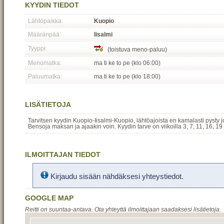
KYYDIN TIEDOT
Lähtöpaikka:
Kuopio
Määränpää:
Iisalmi
Tyyppi:
(toistuva meno-paluu)
Menomatka:
ma ti ke to pe (klo 06:00)
Paluumatka:
ma ti ke to pe (klo 18:00)
LISÄTIETOJA
Tarvitsen kyydin Kuopio-Iisalmi-Kuopio, lähtöajoista en kamalasti pysty
Bensoja maksan ja ajaakin voin. Kyydin tarve on viikoilla 3, 7, 11, 16, 19 
ILMOITTAJAN TIEDOT
Kirjaudu sisään nähdäksesi yhteystiedot.
GOOGLE MAP
Reitti on suuntaa-antava. Ota yhteyttä ilmoittajaan saadaksesi lisätietoja.