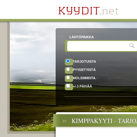
LÄHTÖPAIKKA
TARJOTUISTA
PYYDETYISTÄ
MOLEMMISTA
+/-3 PÄIVÄÄ
KIMPPAKYYTI - TARJ