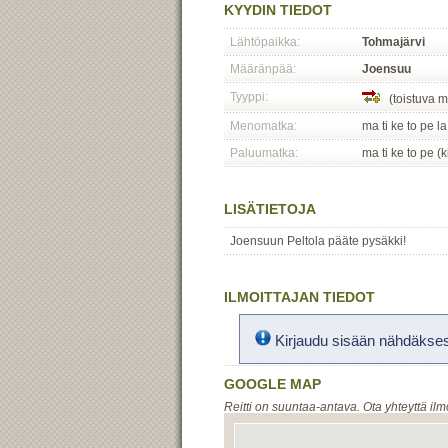
KYYDIN TIEDOT
Lähtöpaikka:
Tohmajärvi
Määränpää:
Joensuu
Tyyppi:
(toistuva m
Menomatka:
ma ti ke to pe la
Paluumatka:
ma ti ke to pe (
LISÄTIETOJA
Joensuun Peltola pääte pysäkki!
ILMOITTAJAN TIEDOT
Kirjaudu sisään nähdäksesi
GOOGLE MAP
Reitti on suuntaa-antava. Ota yhteyttä ilm