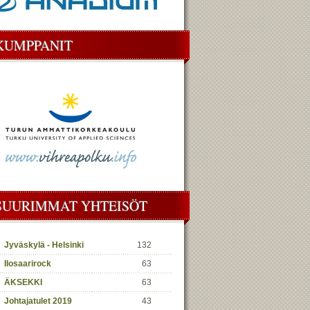
KUMPPANIT
SUURIMMAT YHTEISÖT
Jyväskylä - Helsinki
132
Ilosaarirock
63
ÄKSEKKI
63
Johtajatulet 2019
43