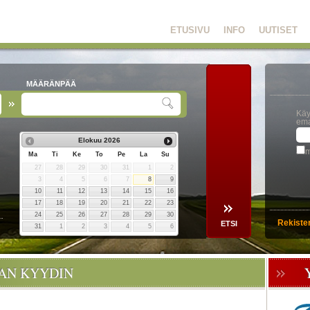
ETUSIVU
INFO
UUTISET
MÄÄRÄNPÄÄ
Käy
ema
Elokuu
2026
m
Ma
Ti
Ke
To
Pe
La
Su
27
28
29
30
31
1
2
3
4
5
6
7
8
9
10
11
12
13
14
15
16
17
18
19
20
21
22
23
24
25
26
27
28
29
30
Rekiste
31
1
2
3
4
5
6
OAN KYYDIN