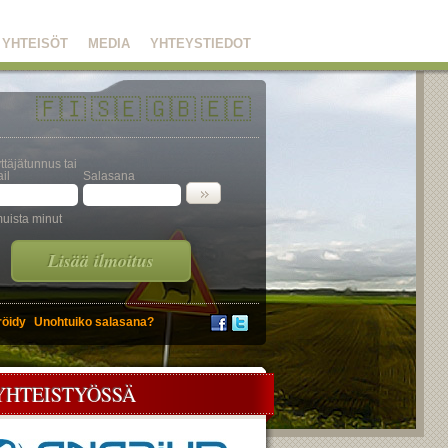
YHTEISÖT
MEDIA
YHTEYSTIEDOT
🇫🇮
🇸🇪
🇬🇧
🇪🇪
ttäjätunnus tai
il
Salasana
uista minut
Lisää ilmoitus
röidy
Unohtuiko salasana?
YHTEISTYÖSSÄ