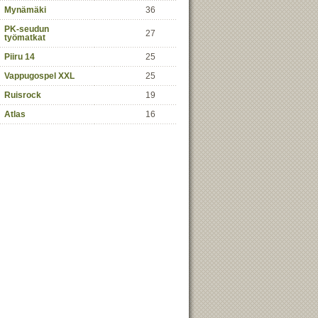
Mynämäki
36
PK-seudun
27
työmatkat
Piiru 14
25
Vappugospel XXL
25
Ruisrock
19
Atlas
16