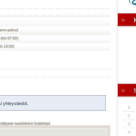
eno-paluu)
 (klo 07:00)
klo 16:00)
 yhteystiedot.
1.
2.
oittajaan saadaksesi lisätietoja.
3.
4.