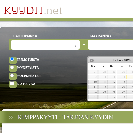
LÄHTÖPAIKKA
MÄÄRÄNPÄÄ
TARJOTUISTA
Elokuu
2026
Ma
Ti
Ke
To
Pe
PYYDETYISTÄ
27
28
29
30
MOLEMMISTA
3
4
5
6
10
11
12
13
+/-3 PÄIVÄÄ
17
18
19
20
24
25
26
27
31
1
2
3
KIMPPAKYYTI - TARJOAN KYYDIN