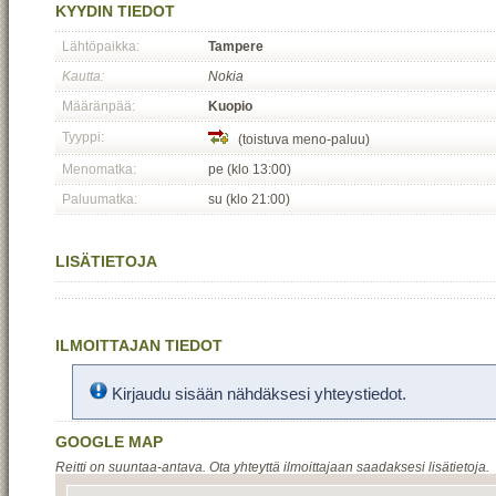
KYYDIN TIEDOT
Lähtöpaikka:
Tampere
Kautta:
Nokia
Määränpää:
Kuopio
Tyyppi:
(toistuva meno-paluu)
Menomatka:
pe (klo 13:00)
Paluumatka:
su (klo 21:00)
LISÄTIETOJA
ILMOITTAJAN TIEDOT
Kirjaudu sisään nähdäksesi yhteystiedot.
GOOGLE MAP
Reitti on suuntaa-antava. Ota yhteyttä ilmoittajaan saadaksesi lisätietoja.